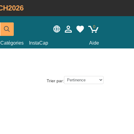
CH2026
0
Catégories
InstaCap
Aide
Trier par: