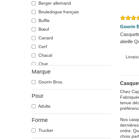
Berger allemand
Bouledogue français
Buffle
Goorin B
Bœuf
Casquett
Canard
abeille 
Cerf
Bros.
Chacal
Livrais
Chat
Marque
Cheval
Chèvre
Goorin Bros.
Casquet
Chien
Chez Caph
Pour
Fabriquée
Chihuahua
tenue déc
Adulte
Colombe
préférenc
Coq
Forme
Nos casqu
Corbeau
dernières
Trucker
ordre. Qu
Coyote
choix par