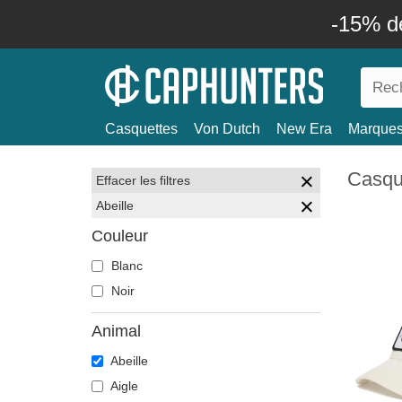
-15% d
Casquettes
Von Dutch
New Era
Marque
Casque
Effacer les filtres
Abeille
Couleur
Blanc
Noir
Animal
Abeille
Aigle