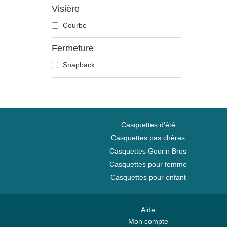
Crabe
Visière
Crâne
Courbe
Crocodile
Fermeture
Dauphin
Doberman
Snapback
Dragon
Écureuil
Élan
Flamant
Casquettes d'été
Fourmi
Casquettes pas chères
Guépard
Casquettes Goorin Bros
Hibou
Casquettes pour femme
Hippopotame
Casquettes pour enfant
Labrador retriever
Langouste
Aide
Lézard
Mon compte