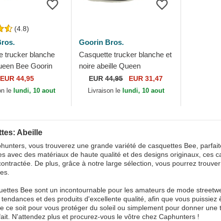
(4.8)
ros.
Goorin Bros.
e trucker blanche
Casquette trucker blanche et
Queen Bee Goorin
noire abeille Queen
Microsuede Bee The Farm
EUR 44,95
EUR
44,95
EUR 31,47
Goorin Bros.
on le
lundi, 10 aout
Livraison le
lundi, 10 aout
tes: Abeille
unters, vous trouverez une grande variété de casquettes Bee, parfaites
s avec des matériaux de haute qualité et des designs originaux, ces c
ontractée. De plus, grâce à notre large sélection, vous pourrez trouve
es.
ettes Bee sont un incontournable pour les amateurs de mode streetwea
 tendances et des produits d'excellente qualité, afin que vous puissiez
e ce soit pour vous protéger du soleil ou simplement pour donner une 
fait. N'attendez plus et procurez-vous le vôtre chez Caphunters !