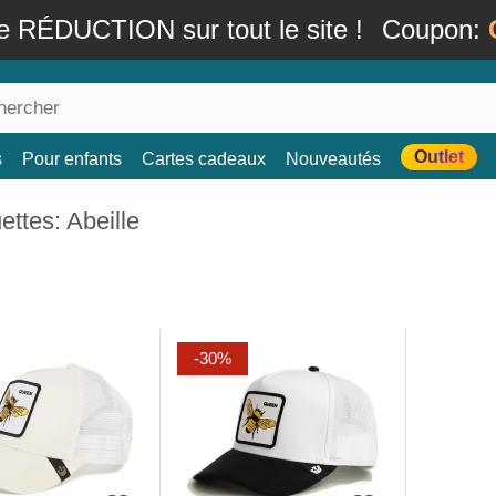
e RÉDUCTION sur tout le site !
Coupon:
Outlet
s
Pour enfants
Cartes cadeaux
Nouveautés
ttes: Abeille
-30%