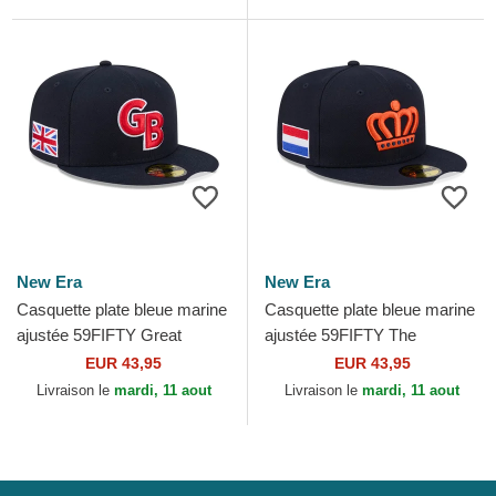
Baseball...
New Era
New Era
Casquette plate bleue marine
Casquette plate bleue marine
ajustée 59FIFTY Great
ajustée 59FIFTY The
Britain 2026 World Baseball
Netherlands 2026 World
EUR 43,95
EUR 43,95
Classic New Era
Baseball Classic New Era
Livraison le
mardi, 11 aout
Livraison le
mardi, 11 aout