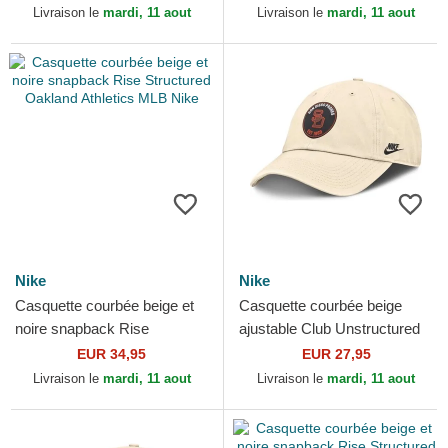
New York Yankees...
Bill New York...
Livraison le
mardi, 11 aout
Livraison le
mardi, 11 aout
Nike
Nike
Casquette courbée beige et
Casquette courbée beige
noire snapback Rise
ajustable Club Unstructured
Structured Oakland Athletics
Organic Cotton San Diego
EUR 34,95
EUR 27,95
MLB Nike
Padres MLB Nike
Livraison le
mardi, 11 aout
Livraison le
mardi, 11 aout