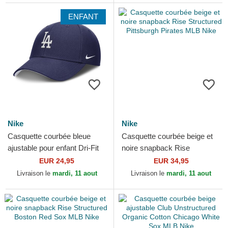
ENFANT
Nike
Nike
Casquette courbée bleue
Casquette courbée beige et
ajustable pour enfant Dri-Fit
noire snapback Rise
Club Structured Los Angeles
Structured Pittsburgh Pirates
EUR 24,95
EUR 34,95
Dodgers MLB Nike
MLB Nike
Livraison le
mardi, 11 aout
Livraison le
mardi, 11 aout