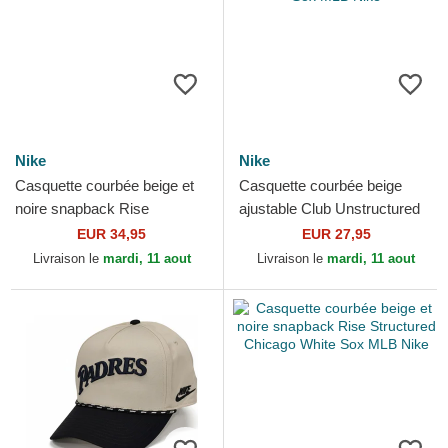
Nike
Nike
Casquette courbée beige et
Casquette courbée beige
noire snapback Rise
ajustable Club Unstructured
Structured Boston Red Sox
Organic Cotton Chicago
EUR 34,95
EUR 27,95
MLB Nike
White Sox MLB Nike
Livraison le
mardi, 11 aout
Livraison le
mardi, 11 aout