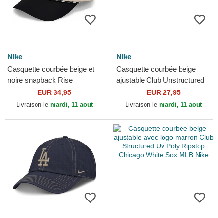
Nike
Nike
Casquette courbée beige et
Casquette courbée beige
noire snapback Rise
ajustable Club Unstructured
Structured Atlanta Braves
Organic Cotton Atlanta
EUR 34,95
EUR 27,95
MLB Nike
Braves MLB Nike
Livraison le
mardi, 11 aout
Livraison le
mardi, 11 aout