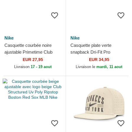
Nike
Nike
Casquette courbée noire
Casquette plate verte
ajustable Primetime Club
snapback Dri-Fit Pro
Structured UV Poly Ripstop
Structured Square Bill New
EUR 27,95
EUR 34,95
Los Angeles Dodgers...
York Yankees MLB Nike
Livraison
17 - 19 aout
Livraison le
mardi, 11 aout