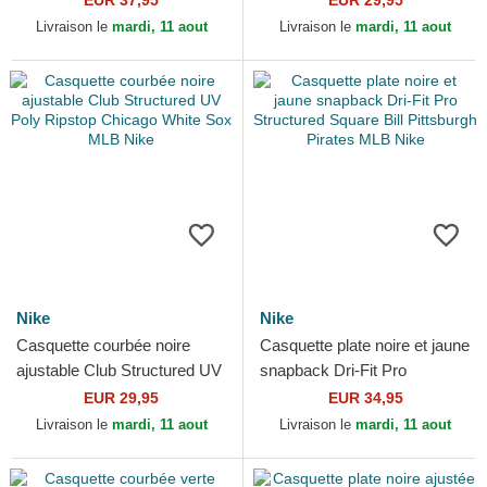
EUR 37,95
EUR 29,95
Angeles Dodgers...
Unstructured Organic...
Livraison le
mardi, 11 aout
Livraison le
mardi, 11 aout
Nike
Nike
Casquette courbée noire
Casquette plate noire et jaune
ajustable Club Structured UV
snapback Dri-Fit Pro
Poly Ripstop Chicago White
Structured Square Bill
EUR 29,95
EUR 34,95
Sox MLB Nike
Pittsburgh Pirates MLB...
Livraison le
mardi, 11 aout
Livraison le
mardi, 11 aout