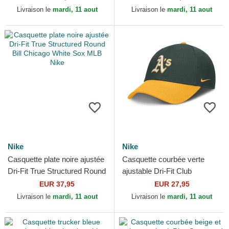
York Yankees MLB...
Los Angeles...
Livraison le
mardi, 11 aout
Livraison le
mardi, 11 aout
Nike
Nike
Casquette plate noire ajustée
Casquette courbée verte
Dri-Fit True Structured Round
ajustable Dri-Fit Club
Bill Chicago White Sox MLB
Structured Oakland Athletics
EUR 37,95
EUR 27,95
Nike
MLB Nike
Livraison le
mardi, 11 aout
Livraison le
mardi, 11 aout