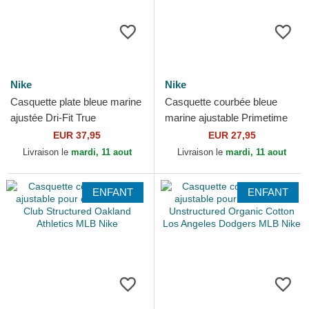
Nike
Nike
Casquette plate bleue marine
Casquette courbée bleue
ajustée Dri-Fit True
marine ajustable Primetime
Structured Round Bill Boston
Club Unstructured Organic
EUR 37,95
EUR 27,95
Red Sox MLB Nike
Cotton New York...
Livraison le
mardi, 11 aout
Livraison le
mardi, 11 aout
ENFANT
ENFANT