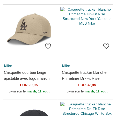
Nike
Nike
Nike
Casquette courbée beige
Casquette trucker blanche
ajustable avec logo marron
Primetime Dri-Fit Rise
Club Structured Uv Poly
Structured New York
EUR 29,95
EUR 37,95
Ripstop Los Angeles...
Yankees MLB Nike
Livraison le
mardi, 11 aout
Livraison le
mardi, 11 aout