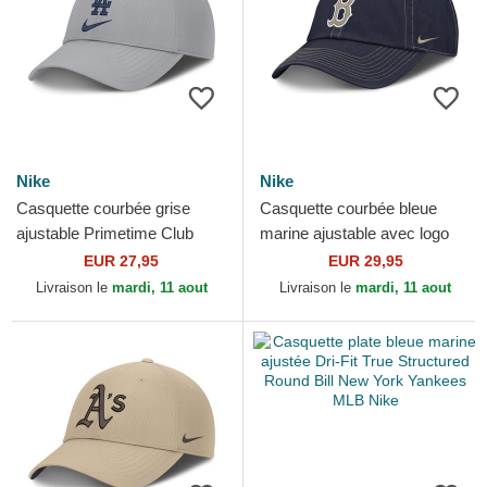
Nike
Nike
Casquette courbée grise
Casquette courbée bleue
ajustable Primetime Club
marine ajustable avec logo
Structured UV Poly Ripstop
beige Fathers Day Club
EUR 27,95
EUR 29,95
Los Angeles Dodgers...
Unstructured Organic...
Livraison le
mardi, 11 aout
Livraison le
mardi, 11 aout