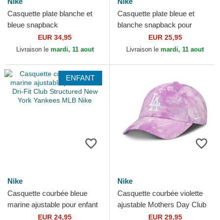
Nike
Nike
Casquette plate blanche et
Casquette plate bleue et
bleue snapback
blanche snapback pour
Cooperstown Dri-Fit Pro
enfant Dri-Fit Pro Structured
EUR 34,95
EUR 25,95
Structured Square Bill Los...
Square Bill Los...
Livraison le
mardi, 11 aout
Livraison le
mardi, 11 aout
ENFANT
Nike
Nike
Casquette courbée bleue
Casquette courbée violette
marine ajustable pour enfant
ajustable Mothers Day Club
Dri-Fit Club Structured New
Unstructured Organic Cotton
EUR 24,95
EUR 29,95