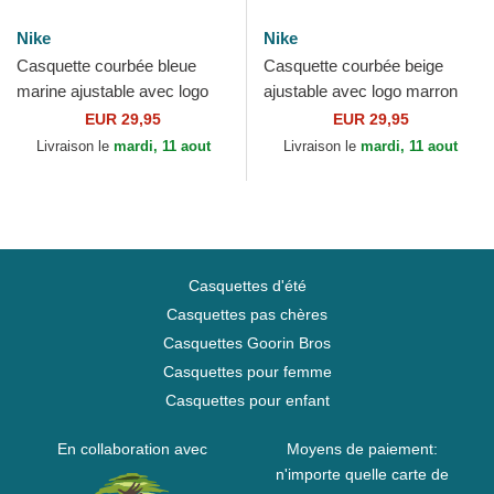
Nike
Nike
Casquette courbée bleue
Casquette courbée beige
marine ajustable avec logo
ajustable avec logo marron
beige Fathers Club
Club Structured Uv Poly
EUR 29,95
EUR 29,95
Unstructured Organic
Ripstop Chicago White...
Livraison le
mardi, 11 aout
Livraison le
mardi, 11 aout
Cotton...
Casquettes d'été
Casquettes pas chères
Casquettes Goorin Bros
Casquettes pour femme
Casquettes pour enfant
En collaboration avec
Moyens de paiement:
n'importe quelle carte de