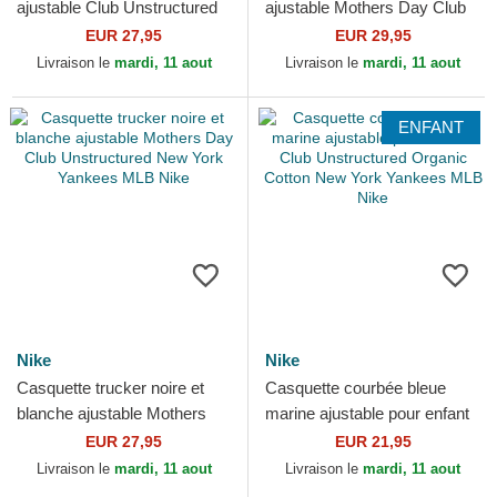
ajustable Club Unstructured
ajustable Mothers Day Club
Organic Cotton Boston Red
Unstructured Organic Cotton
EUR 27,95
EUR 29,95
Sox MLB Nike
Los Angeles...
Livraison le
mardi, 11 aout
Livraison le
mardi, 11 aout
ENFANT
Nike
Nike
Casquette trucker noire et
Casquette courbée bleue
blanche ajustable Mothers
marine ajustable pour enfant
Day Club Unstructured New
Club Unstructured Organic
EUR 27,95
EUR 21,95
York Yankees MLB Nike
Cotton New York...
Livraison le
mardi, 11 aout
Livraison le
mardi, 11 aout