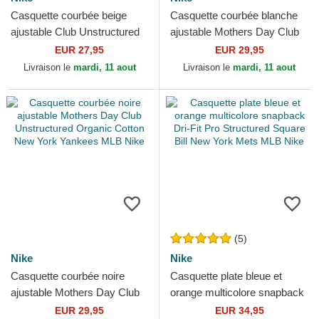
Casquette courbée beige
Casquette courbée blanche
ajustable Club Unstructured
ajustable Mothers Day Club
Organic Cotton Oakland
Unstructured Organic Cotton
EUR 27,95
EUR 29,95
Athletics MLB Nike
New York Yankees...
Livraison le
mardi, 11 aout
Livraison le
mardi, 11 aout
(5)
Nike
Nike
Casquette courbée noire
Casquette plate bleue et
ajustable Mothers Day Club
orange multicolore snapback
Unstructured Organic Cotton
Dri-Fit Pro Structured Square
EUR 29,95
EUR 34,95