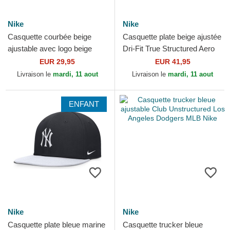
Nike
Nike
Casquette courbée beige
Casquette plate beige ajustée
ajustable avec logo beige
Dri-Fit True Structured Aero
Club Structured Uv Poly
Bill New York Yankees MLB
EUR 29,95
EUR 41,95
Ripstop Boston Red Sox...
Nike
Livraison le
mardi, 11 aout
Livraison le
mardi, 11 aout
ENFANT
Nike
Nike
Casquette plate bleue marine
Casquette trucker bleue