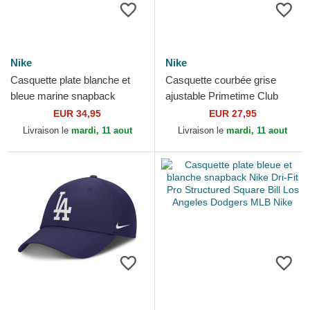
Nike
Nike
Casquette plate blanche et
Casquette courbée grise
bleue marine snapback
ajustable Primetime Club
Cooperstown Dri-Fit Pro
Structured UV Poly Ripstop
EUR 34,95
EUR 27,95
Structured Square Bill Nike
New York Yankees MLB...
Livraison le
mardi, 11 aout
Livraison le
mardi, 11 aout