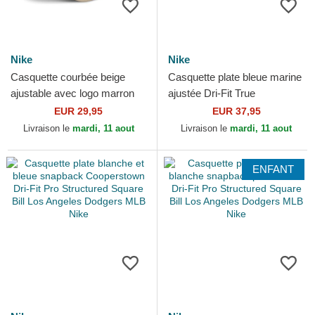
Nike
Nike
Casquette courbée beige
Casquette plate bleue marine
ajustable avec logo marron
ajustée Dri-Fit True
Structured Uv Poly Ripstop
Structured Round Bill New
EUR 29,95
EUR 37,95
Oakland Athletics...
York Yankees MLB Nike
Livraison le
mardi, 11 aout
Livraison le
mardi, 11 aout
ENFANT