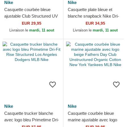
Nike
Nike
Casquette courbée bleue
Casquette plate bleue et
ajustable Club Structured UV
blanche snapback Nike Dri-
Poly Ripstop Los Angeles
Fit Pro Structured Square Bill
EUR 29,95
EUR 34,95
Dodgers MLB Nike
Los Angeles...
Livraison le
mardi, 11 aout
Livraison le
mardi, 11 aout
Nike
Nike
Casquette trucker blanche
Casquette courbée bleue
avec logo bleu Primetime Dri-
marine ajustable avec logo
Fit Rise Structured Los
beige Fathers Day Club