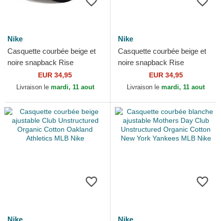
Nike
Nike
Casquette courbée beige et
Casquette courbée beige et
noire snapback Rise
noire snapback Rise
Structured San Diego Padres
Structured Chicago White
EUR 34,95
EUR 34,95
MLB Nike
Sox MLB Nike
Livraison le
mardi, 11 aout
Livraison le
mardi, 11 aout
Nike
Nike