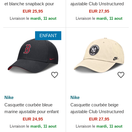
et blanche snapback pour
ajustable Club Unstructured
enfant Dri-Fit Pro Structured
Los Angeles Dodgers MLB
EUR 25,95
EUR 27,95
Square Bill...
Nike
Livraison le
mardi, 11 aout
Livraison le
mardi, 11 aout
ENFANT
Nike
Nike
Casquette courbée bleue
Casquette courbée beige
marine ajustable pour enfant
ajustable Club Unstructured
Dri-Fit Club Structured
Organic Cotton New York
EUR 24,95
EUR 27,95
Boston Red Sox MLB Nike
Yankees MLB Nike
Livraison le
mardi, 11 aout
Livraison le
mardi, 11 aout