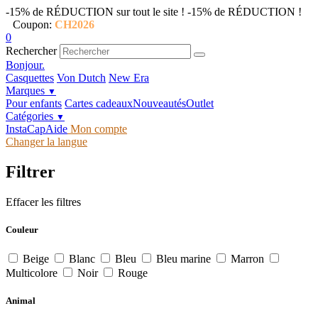
-15% de RÉDUCTION sur tout le site !
-15% de RÉDUCTION !
Coupon:
CH2026
0
Rechercher
Bonjour.
Casquettes
Von Dutch
New Era
Marques
▼
Pour enfants
Cartes cadeaux
Nouveautés
Outlet
Catégories
▼
InstaCap
Aide
Mon compte
Changer la langue
Filtrer
Effacer les filtres
Couleur
Beige
Blanc
Bleu
Bleu marine
Marron
Multicolore
Noir
Rouge
Animal