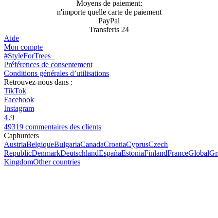
Moyens de paiement:
n'importe quelle carte de paiement
PayPal
Transferts 24
Aide
Mon compte
#StyleForTrees
Préférences de consentement
Conditions générales d’utilisations
Retrouvez-nous dans :
TikTok
Facebook
Instagram
4.9
49319 commentaires des clients
Caphunters
Austria
Belgique
Bulgaria
Canada
Croatia
Cyprus
Czech
Republic
Denmark
Deutschland
España
Estonia
Finland
France
Global
Gr
Kingdom
Other countries