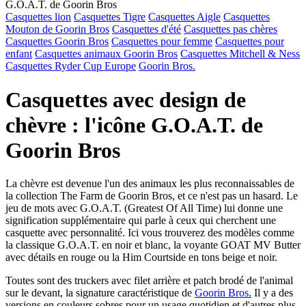
G.O.A.T. de Goorin Bros
Casquettes lion
Casquettes Tigre
Casquettes Aigle
Casquettes
Mouton de Goorin Bros
Casquettes d'été
Casquettes pas chères
Casquettes Goorin Bros
Casquettes pour femme
Casquettes pour
enfant
Casquettes animaux Goorin Bros
Casquettes Mitchell & Ness
Casquettes Ryder Cup Europe
Goorin Bros.
Casquettes avec design de
chèvre : l'icône G.O.A.T. de
Goorin Bros
La chèvre est devenue l'un des animaux les plus reconnaissables de
la collection The Farm de Goorin Bros, et ce n'est pas un hasard. Le
jeu de mots avec G.O.A.T. (Greatest Of All Time) lui donne une
signification supplémentaire qui parle à ceux qui cherchent une
casquette avec personnalité. Ici vous trouverez des modèles comme
la classique G.O.A.T. en noir et blanc, la voyante GOAT MV Butter
avec détails en rouge ou la Him Courtside en tons beige et noir.
Toutes sont des truckers avec filet arrière et patch brodé de l'animal
sur le devant, la signature caractéristique de
Goorin Bros.
Il y a des
versions en couleurs sobres pour un usage quotidien et d'autres plus