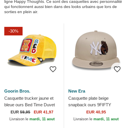
ligne Happy Thoughts. Ce sont des casquettes avec personnalité
qui fonctionnent aussi bien dans des looks urbains que lors de
sorties en plein air.
-30%
Goorin Bros.
New Era
Casquette trucker jaune et
Casquette plate beige
bleue ours Bed Time Duvet
snapback ours 9FIFTY
All Det Happy Thoughts The
Outdoor Icon New York
EUR
59,95
EUR 41,97
EUR 40,95
Farm Goorin Bros.
Yankees MLB New Era
Livraison le
mardi, 11 aout
Livraison le
mardi, 11 aout