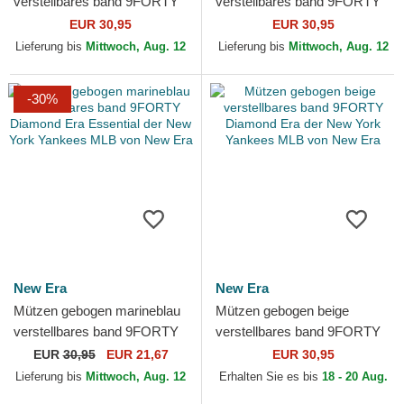
verstellbares band 9FORTY
verstellbares band 9FORTY
Diamond Era der New York
Diamond Era der New York
EUR 30,95
EUR 30,95
Yankees MLB von New Era
Yankees MLB von New Era
Lieferung bis
Mittwoch, Aug. 12
Lieferung bis
Mittwoch, Aug. 12
-30%
New Era
New Era
Mützen gebogen marineblau
Mützen gebogen beige
verstellbares band 9FORTY
verstellbares band 9FORTY
Diamond Era Essential der
Diamond Era der New York
EUR
30,95
EUR 21,67
EUR 30,95
New York Yankees...
Yankees MLB von New Era
Lieferung bis
Mittwoch, Aug. 12
Erhalten Sie es bis
18 - 20 Aug.