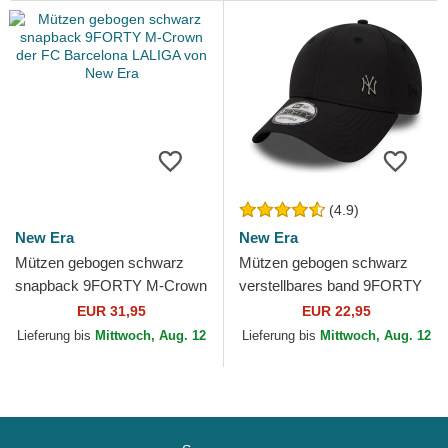
(4.9)
New Era
New Era
Mützen gebogen schwarz
Mützen gebogen schwarz
snapback 9FORTY M-Crown
verstellbares band 9FORTY
der FC Barcelona LALIGA
Flawless der New York
EUR 31,95
EUR 22,95
von New Era
Yankees MLB von New Era
Lieferung bis
Mittwoch, Aug. 12
Lieferung bis
Mittwoch, Aug. 12