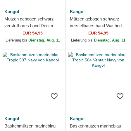
Kangol
Kangol
Mützen gebogen schwarz
Mützen gebogen schwarz
verstellbares band Denim
verstellbares band Washed
Mashup Black Trompe L'Oeil
Baseball Black von Kangol
EUR 54,95
EUR 54,95
von Kangol
Lieferung bis
Dienstag, Aug. 11
Lieferung bis
Dienstag, Aug. 11
Kangol
Kangol
Baskenmützen marineblau
Baskenmützen marineblau