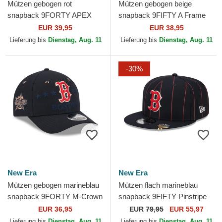
Mützen gebogen rot
Mützen gebogen beige
snapback 9FORTY APEX
snapback 9FIFTY A Frame
BP der Boston Red Sox MLB
Classic der Boston Red Sox
EUR 39,95
EUR 38,95
von New Era
MLB von New Era
Lieferung bis
Dienstag, Aug. 11
Lieferung bis
Dienstag, Aug. 11
-30%
New Era
New Era
Mützen gebogen marineblau
Mützen flach marineblau
snapback 9FORTY M-Crown
snapback 9FIFTY Pinstripe
All Star Game der Boston
Visor Clip der Boston Red
EUR 36,95
EUR
79,95
EUR 55,97
Red Sox MLB von New Era
Sox MLB von New Era
Lieferung bis
Dienstag, Aug. 11
Lieferung bis
Dienstag, Aug. 11