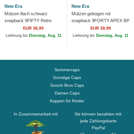
New Era
New Era
Mützen flach schwarz
Mützen gebogen rot
snapback 9FIFTY Retro
snapback 9FORTY APEX BP
Crown Plaid der Boston Red
Letters der Boston Red Sox
EUR 36,95
EUR 39,95
Sox MLB von New Era
MLB von New Era
Lieferung bis
Dienstag, Aug. 11
Lieferung bis
Dienstag, Aug. 11
Sommercaps
Günstige Caps
Goorin Bros Caps
Damen Caps
Kappen für Kinder
In Zusammenarbeit mit
Sie können bezahlen mit:
jede Zahlungskarte
PayPal