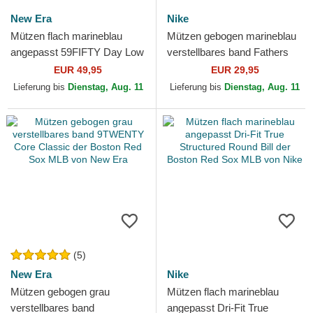
New Era
Nike
Mützen flach marineblau
Mützen gebogen marineblau
angepasst 59FIFTY Day Low
verstellbares band Fathers
Profile der Boston Red Sox
Day Club Unstructured
EUR 49,95
EUR 29,95
MLB von New Era
Organic Cotton der...
Lieferung bis
Dienstag, Aug. 11
Lieferung bis
Dienstag, Aug. 11
(5)
New Era
Nike
Mützen gebogen grau
Mützen flach marineblau
verstellbares band
angepasst Dri-Fit True