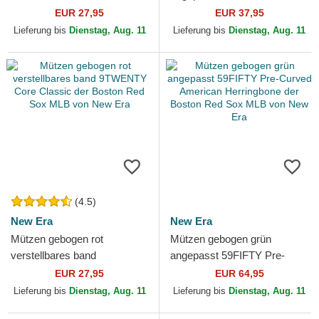
9TWENTY Core Classic der
Structured Round Bill der
EUR 27,95
EUR 37,95
Boston Red Sox MLB von
Boston Red Sox MLB von
Lieferung bis
Dienstag, Aug. 11
Lieferung bis
Dienstag, Aug. 11
New Era
Nike
(4.5)
New Era
New Era
Mützen gebogen rot
Mützen gebogen grün
verstellbares band
angepasst 59FIFTY Pre-
9TWENTY Core Classic der
Curved American
EUR 27,95
EUR 64,95
Boston Red Sox MLB von
Herringbone der Boston Red
Lieferung bis
Dienstag, Aug. 11
Lieferung bis
Dienstag, Aug. 11
New Era
Sox MLB von...