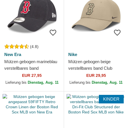
(4.8)
New Era
Nike
Mützen gebogen marineblau
Mützen gebogen beige
verstellbares band
verstellbares band Club
9TWENTY Core Classic der
Structured Uv Poly Ripstop
EUR 27,95
EUR 29,95
Boston Red Sox MLB von
der Boston Red Sox MLB...
Lieferung bis
Dienstag, Aug. 11
Lieferung bis
Dienstag, Aug. 11
New Era
KINDER