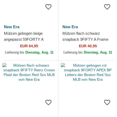
New Era
New Era
Mützen gebogen beige
Mützen flach schwarz
angepasst 59FORTY A
snapback 9FIFTY A Frame
Frame Leafy Palm der
Ring der Boston Red Sox
EUR 64,95
EUR 40,95
Boston Red Sox MLB von
MLB von New Era
Lieferung bis
Dienstag, Aug. 11
Lieferung bis
Dienstag, Aug. 11
New Era