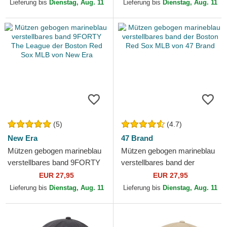
von New Era
Red Sox MLB von New Era
Lieferung bis
Dienstag, Aug. 11
Lieferung bis
Dienstag, Aug. 11
(5)
(4.7)
New Era
47 Brand
Mützen gebogen marineblau
Mützen gebogen marineblau
verstellbares band 9FORTY
verstellbares band der
The League der Boston Red
Boston Red Sox MLB von 47
EUR 27,95
EUR 27,95
Sox MLB von New Era
Brand
Lieferung bis
Dienstag, Aug. 11
Lieferung bis
Dienstag, Aug. 11