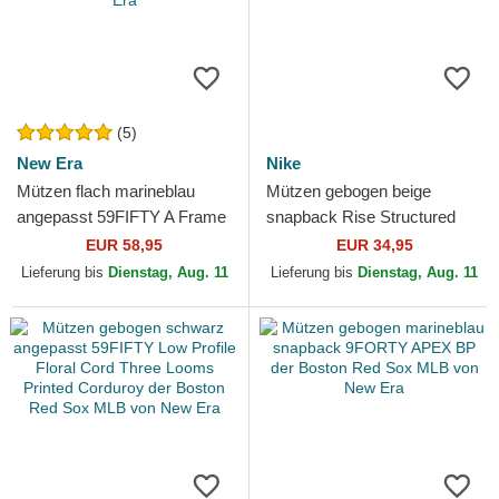
(5)
New Era
Nike
Mützen flach marineblau
Mützen gebogen beige
angepasst 59FIFTY A Frame
snapback Rise Structured
Championship Side Flag der
der Boston Red Sox MLB
EUR 58,95
EUR 34,95
Boston Red Sox MLB...
von Nike
Lieferung bis
Dienstag, Aug. 11
Lieferung bis
Dienstag, Aug. 11