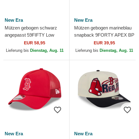
New Era
New Era
Mützen gebogen schwarz
Mützen gebogen marineblau
angepasst 59FIFTY Low
snapback 9FORTY APEX BP
Profile Floral Cord Three
der Boston Red Sox MLB
EUR 58,95
EUR 39,95
Looms Printed Corduroy
von New Era
Lieferung bis
Dienstag, Aug. 11
Lieferung bis
Dienstag, Aug. 11
der...
New Era
New Era