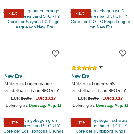
-30%
-30%
(5)
New Era
New Era
Mützen gebogen orange
Mützen gebogen weiß
verstellbares band 9FORTY
verstellbares band 9FORTY
Core der Saiyans FC Kings
Core der PIO FC Kings
EUR
25,95
EUR 18,17
EUR
25,95
EUR 18,17
League von New Era
League von New Era
Lieferung bis
Dienstag, Aug. 11
Lieferung bis
Dienstag, Aug. 11
-30%
-30%