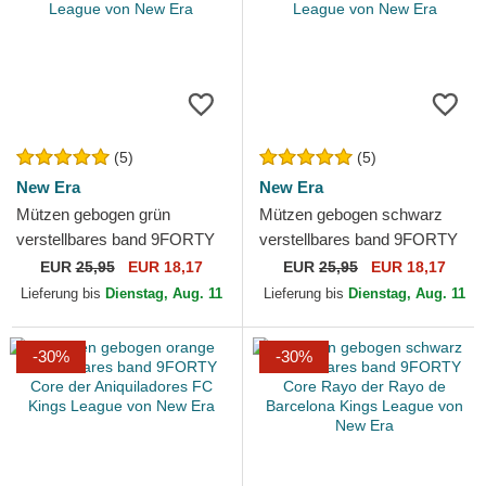
(5)
(5)
New Era
New Era
Mützen gebogen grün
Mützen gebogen schwarz
verstellbares band 9FORTY
verstellbares band 9FORTY
Core der Los Troncos FC
Core der Kunisports Kings
EUR
25,95
EUR 18,17
EUR
25,95
EUR 18,17
Kings League von New Era
League von New Era
Lieferung bis
Dienstag, Aug. 11
Lieferung bis
Dienstag, Aug. 11
-30%
-30%