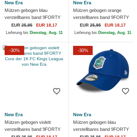
New Era
New Era
Mützen gebogen blau
Mützen gebogen orange
verstellbares band 9FORTY
verstellbares band 9FORTY
Core der xBuyer Team Kings
Core der Jijantes FC Kings
EUR
25,95
EUR 18,17
EUR
25,95
EUR 18,17
League von New Era
League von New Era
Lieferung bis
Dienstag, Aug. 11
Lieferung bis
Dienstag, Aug. 11
-30%
-30%
New Era
New Era
Mützen gebogen violett
Mützen gebogen blau
verstellbares band 9FORTY
verstellbares band 9FORTY
Core der 1K FC Kings
Core der El Barrio Kings