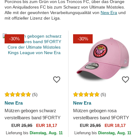
Porcinos bis zum Grün von Los Troncos FC, über das Orange
von Aniquiladores FC bis zum Schwarz von Ultimate Móstoles.
Alle mit der gewohnten Verarbeitungsqualität von
New Era
und
mit offizieller Lizenz der Liga.
-30%
-30%
(5)
(5)
New Era
New Era
Mützen gebogen schwarz
Mützen gebogen rosa
verstellbares band 9FORTY
verstellbares band 9FORTY
Core der Ultimate Móstoles
Core der Porcinos FC Kings
EUR
25,95
EUR 18,17
EUR
25,95
EUR 18,17
Kings League von New Era
League von New Era
Lieferung bis
Dienstag, Aug. 11
Lieferung bis
Dienstag, Aug. 11