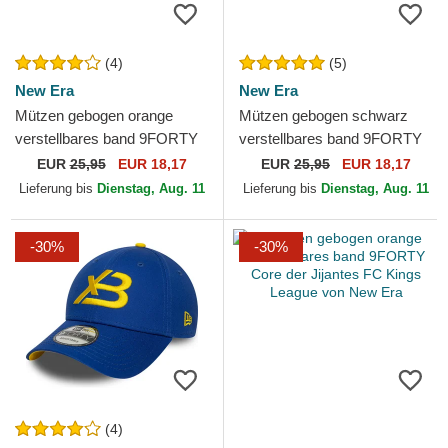
(4)
(5)
New Era
New Era
Mützen gebogen orange
Mützen gebogen schwarz
verstellbares band 9FORTY
verstellbares band 9FORTY
Core der Aniquiladores FC
Core Rayo der Rayo de
EUR
25,95
EUR 18,17
EUR
25,95
EUR 18,17
Kings League von New Era
Barcelona Kings League
Lieferung bis
Dienstag, Aug. 11
Lieferung bis
Dienstag, Aug. 11
von...
-30%
-30%
(4)