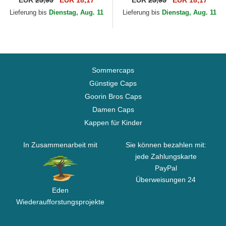
EUR
25,95
EUR 18,17
EUR
25,95
EUR 18,17
League von New Era
League von New Era
Lieferung bis
Dienstag, Aug. 11
Lieferung bis
Dienstag, Aug. 11
Sommercaps
Günstige Caps
Goorin Bros Caps
Damen Caps
Kappen für Kinder
In Zusammenarbeit mit
Sie können bezahlen mit:
jede Zahlungskarte
PayPal
Überweisungen 24
Eden
Wiederaufforstungsprojekte