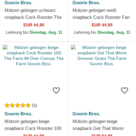
Goorin Bros.
Goorin Bros.
Mützen gebogen schwarz
Mützen gebogen weiß
snapback Cock Rooster The
snapback Cock Rooster Fan
Farm Goorin Bros.
Institution Ball Club Global
EUR 44,95
EUR 44,95
Core Denim The Farm...
Lieferung bis
Dienstag, Aug. 11
Lieferung bis
Dienstag, Aug. 11
(5)
Goorin Bros.
Goorin Bros.
Mützen gebogen beige
Mützen gebogen beige
snapback Cock Rooster 100
snapback Get That Worm
The Farm All Over Canvas
Greener Grass The Farm