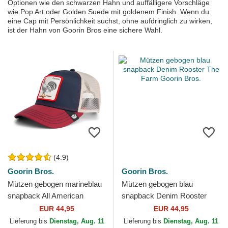
Optionen wie den schwarzen Hahn und auffälligere Vorschläge
wie Pop Art oder Golden Suede mit goldenem Finish. Wenn du
eine Cap mit Persönlichkeit suchst, ohne aufdringlich zu wirken,
ist der Hahn von Goorin Bros eine sichere Wahl.
(4.9)
Goorin Bros.
Goorin Bros.
Mützen gebogen marineblau
Mützen gebogen blau
snapback All American
snapback Denim Rooster
Rooster The Farm Goorin
The Farm Goorin Bros.
EUR 44,95
EUR 44,95
Bros.
Lieferung bis
Dienstag, Aug. 11
Lieferung bis
Dienstag, Aug. 11