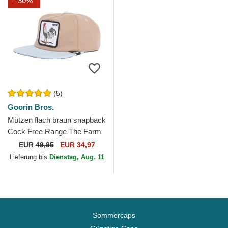
-30%
(5)
Goorin Bros.
Mützen flach braun snapback
Cock Free Range The Farm
Flats The Farm Goorin Bros.
EUR
49,95
EUR 34,97
Lieferung bis
Dienstag, Aug. 11
Sommercaps