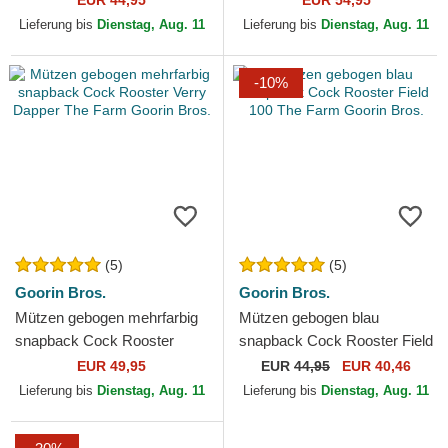
EUR 44,95
EUR 54,95
The Farm Goorin Bros.
Goorin Bros.
Lieferung bis
Dienstag, Aug. 11
Lieferung bis
Dienstag, Aug. 11
-10%
(5)
(5)
Goorin Bros.
Goorin Bros.
Mützen gebogen mehrfarbig
Mützen gebogen blau
snapback Cock Rooster
snapback Cock Rooster Field
Verry Dapper The Farm
100 The Farm Goorin Bros.
EUR 49,95
EUR
44,95
EUR 40,46
Goorin Bros.
Lieferung bis
Dienstag, Aug. 11
Lieferung bis
Dienstag, Aug. 11