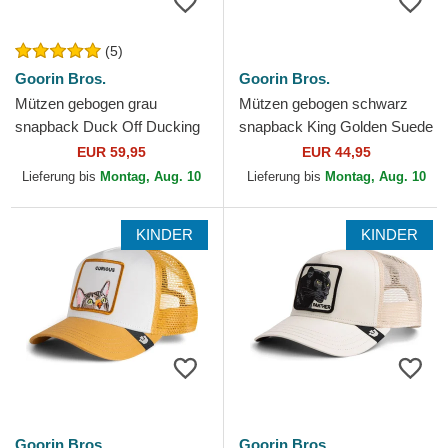
(5)
Goorin Bros.
Goorin Bros.
Mützen gebogen grau
Mützen gebogen schwarz
snapback Duck Off Ducking
snapback King Golden Suede
Autocorrect Happy Thoughts
The Farm Goorin Bros.
EUR 59,95
EUR 44,95
The Farm Goorin Bros.
Lieferung bis
Montag, Aug. 10
Lieferung bis
Montag, Aug. 10
KINDER
KINDER
Goorin Bros.
Goorin Bros.