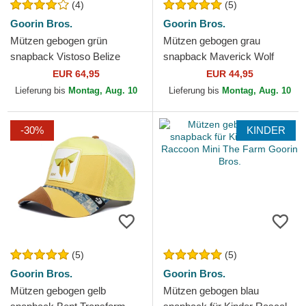
(4)
(5)
Goorin Bros.
Goorin Bros.
Mützen gebogen grün
Mützen gebogen grau
snapback Vistoso Belize
snapback Maverick Wolf
Toucan The Farm Goorin
Velour The Farm Goorin
EUR 64,95
EUR 44,95
Bros.
Bros.
Lieferung bis
Montag, Aug. 10
Lieferung bis
Montag, Aug. 10
-30%
KINDER
(5)
(5)
Goorin Bros.
Goorin Bros.
Mützen gebogen gelb
Mützen gebogen blau