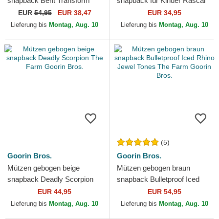
snapback Bent Transform
snapback für Kinder Rascal
Farmigami The Farm Goorin
Raccoon Mini The Farm
EUR
54,95
EUR 38,47
EUR 34,95
Bros.
Goorin Bros.
Lieferung bis
Montag, Aug. 10
Lieferung bis
Montag, Aug. 10
(5)
Goorin Bros.
Goorin Bros.
Mützen gebogen beige
Mützen gebogen braun
snapback Deadly Scorpion
snapback Bulletproof Iced
The Farm Goorin Bros.
Rhino Jewel Tones The Farm
EUR 44,95
EUR 54,95
Goorin Bros.
Lieferung bis
Montag, Aug. 10
Lieferung bis
Montag, Aug. 10