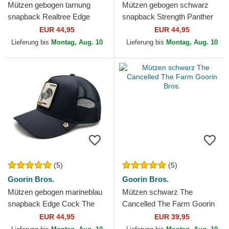
Mützen gebogen tarnung
Mützen gebogen schwarz
snapback Realtree Edge
snapback Strength Panther
Represent Eagle The Farm
The Farm Goorin Bros.
EUR 44,95
EUR 44,95
Goorin Bros.
Lieferung bis
Montag, Aug. 10
Lieferung bis
Montag, Aug. 10
(5)
(5)
Goorin Bros.
Goorin Bros.
Mützen gebogen marineblau
Mützen schwarz The
snapback Edge Cock The
Cancelled The Farm Goorin
Farm Goorin Bros.
Bros.
EUR 44,95
EUR 39,95