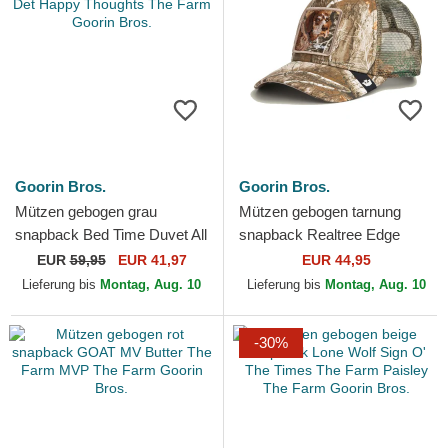
Goorin Bros.
Goorin Bros.
Mützen gebogen grau
Mützen gebogen tarnung
snapback Bed Time Duvet All
snapback Realtree Edge
Det Happy Thoughts The
Grump Dog The Farm Goorin
EUR
59,95
EUR 41,97
EUR 44,95
Farm Goorin Bros.
Bros.
Lieferung bis
Montag, Aug. 10
Lieferung bis
Montag, Aug. 10
-30%