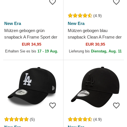
(4.9)
New Era
New Era
Mützen gebogen grün
Mützen gebogen blau
snapback A Frame Sport der
snapback Clean A Frame der
Los Angeles Dodgers MLB
Los Angeles Dodgers MLB
EUR 34,95
EUR 30,95
von New Era
von New Era
Erhalten Sie es bis
17 - 19 Aug.
Lieferung bis
Dienstag, Aug. 11
(5)
(4.9)