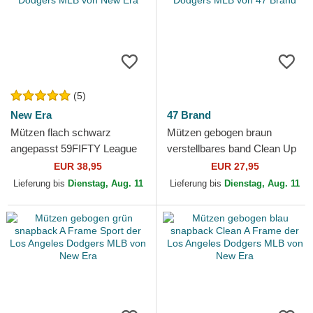
(5)
New Era
47 Brand
Mützen flach schwarz
Mützen gebogen braun
angepasst 59FIFTY League
verstellbares band Clean Up
Essential der Los Angeles
No Loop Label der Los
EUR 38,95
EUR 27,95
Dodgers MLB von New Era
Angeles Dodgers MLB von
Lieferung bis
Dienstag, Aug. 11
Lieferung bis
Dienstag, Aug. 11
47...