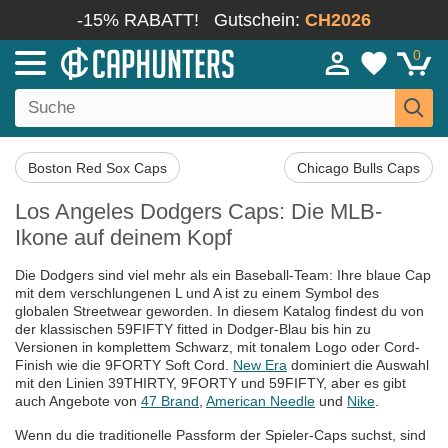
-15% RABATT!
Gutschein:
CH2026
0
Boston Red Sox Caps
Chicago Bulls Caps
Los Angeles Dodgers Caps: Die MLB-
Ikone auf deinem Kopf
Die Dodgers sind viel mehr als ein Baseball-Team: Ihre blaue Cap
mit dem verschlungenen L und A ist zu einem Symbol des
globalen Streetwear geworden. In diesem Katalog findest du von
der klassischen 59FIFTY fitted in Dodger-Blau bis hin zu
Versionen in komplettem Schwarz, mit tonalem Logo oder Cord-
Finish wie die 9FORTY Soft Cord.
New Era
dominiert die Auswahl
mit den Linien 39THIRTY, 9FORTY und 59FIFTY, aber es gibt
auch Angebote von
47 Brand
,
American Needle
und
Nike
.
Wenn du die traditionelle Passform der Spieler-Caps suchst, sind