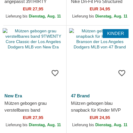
angepasst 39THIRTY
Nike Dri-Fit Pro Structured
Classic der Los Angeles
Square Bill der Los Angeles
EUR 27,95
EUR 34,95
Dodgers MLB von New Era
Dodgers MLB...
Lieferung bis
Dienstag, Aug. 11
Lieferung bis
Dienstag, Aug. 11
KINDER
New Era
47 Brand
Mützen gebogen grau
Mützen gebogen blau
verstellbares band
snapback für Kinder MVP
9TWENTY Core Classic der
Branson der Los Angeles
EUR 27,95
EUR 24,95
Los Angeles Dodgers MLB
Dodgers MLB von 47 Brand
Lieferung bis
Dienstag, Aug. 11
Lieferung bis
Dienstag, Aug. 11
von New Era