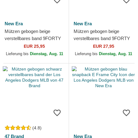
New Era
New Era
Mützen gebogen beige
Mützen gebogen beige
verstellbares band 9FORTY
verstellbares band 9FORTY
Colour Block der Los Angeles
Food Icon der Los Angeles
EUR 25,95
EUR 27,95
Dodgers MLB von New Era
Dodgers MLB von New Era
Lieferung bis
Dienstag, Aug. 11
Lieferung bis
Dienstag, Aug. 11
(4.8)
47 Brand
New Era