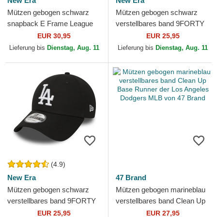
New Era
New Era
Mützen gebogen schwarz
Mützen gebogen schwarz
snapback E Frame League
verstellbares band 9FORTY
Essential der Los Angeles
League Essential der Los
EUR 30,95
EUR 25,95
Dodgers MLB von New Era
Angeles Dodgers MLB von...
Lieferung bis
Dienstag, Aug. 11
Lieferung bis
Dienstag, Aug. 11
(4.9)
New Era
47 Brand
Mützen gebogen schwarz
Mützen gebogen marineblau
verstellbares band 9FORTY
verstellbares band Clean Up
Essential der Los Angeles
Base Runner der Los
EUR 25,95
EUR 27,95