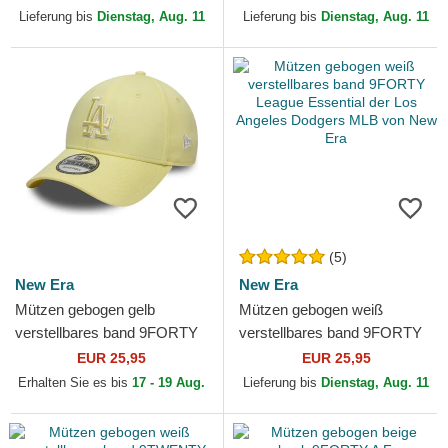
Dodgers MLB von New Era
Angeles Dodgers MLB von...
Lieferung bis
Dienstag, Aug. 11
Lieferung bis
Dienstag, Aug. 11
(5)
New Era
New Era
Mützen gebogen gelb
Mützen gebogen weiß
verstellbares band 9FORTY
verstellbares band 9FORTY
Team Outline der Los
League Essential der Los
EUR 25,95
EUR 25,95
Angeles Dodgers MLB von
Angeles Dodgers MLB von...
Erhalten Sie es bis
17 - 19 Aug.
Lieferung bis
Dienstag, Aug. 11
New Era