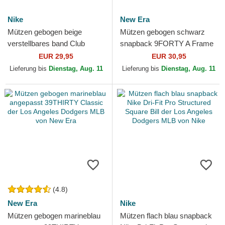
Nike
New Era
Mützen gebogen beige
Mützen gebogen schwarz
verstellbares band Club
snapback 9FORTY A Frame
Structured Uv Poly Ripstop
der Los Angeles Dodgers
EUR 29,95
EUR 30,95
der Los Angeles Dodgers...
MLB von New Era
Lieferung bis
Dienstag, Aug. 11
Lieferung bis
Dienstag, Aug. 11
(4.8)
New Era
Nike
Mützen gebogen marineblau
Mützen flach blau snapback