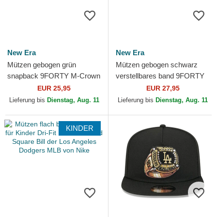
New Era
New Era
Mützen gebogen grün
Mützen gebogen schwarz
snapback 9FORTY M-Crown
verstellbares band 9FORTY
der Los Angeles Dodgers
Tort Infill der Los Angeles
EUR 25,95
EUR 27,95
MLB von New Era
Dodgers MLB von New Era
Lieferung bis
Dienstag, Aug. 11
Lieferung bis
Dienstag, Aug. 11
KINDER