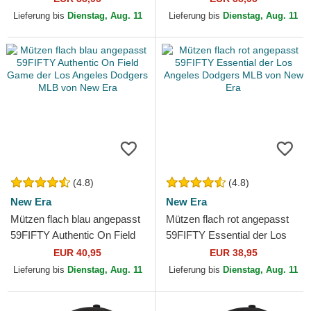
MLB von New Era
New Era
Lieferung bis
Dienstag, Aug. 11
Lieferung bis
Dienstag, Aug. 11
(4.8)
(4.8)
New Era
New Era
Mützen flach blau angepasst
Mützen flach rot angepasst
59FIFTY Authentic On Field
59FIFTY Essential der Los
Game der Los Angeles
Angeles Dodgers MLB von
EUR 40,95
EUR 38,95
Dodgers MLB von New Era
New Era
Lieferung bis
Dienstag, Aug. 11
Lieferung bis
Dienstag, Aug. 11