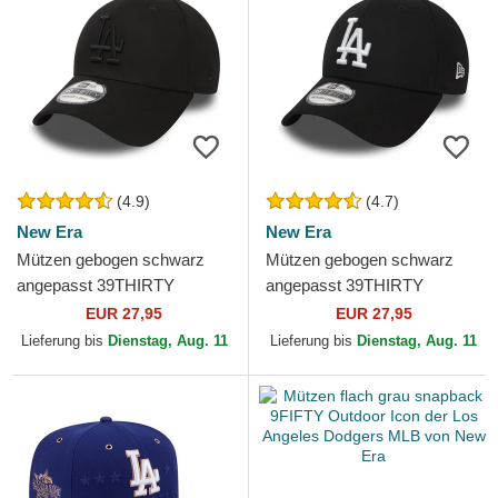
(4.9)
(4.7)
New Era
New Era
Mützen gebogen schwarz
Mützen gebogen schwarz
angepasst 39THIRTY
angepasst 39THIRTY
Essential der Los Angeles
Essential der Los Angeles
EUR 27,95
EUR 27,95
Dodgers MLB von New Era
Dodgers MLB von New Era
Lieferung bis
Dienstag, Aug. 11
Lieferung bis
Dienstag, Aug. 11