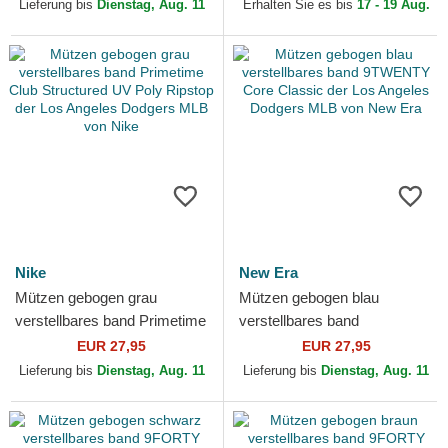
MLB von Nike
Angeles Dodgers MLB von...
Lieferung bis
Dienstag, Aug. 11
Erhalten Sie es bis
17 - 19 Aug.
Nike
New Era
Mützen gebogen grau
Mützen gebogen blau
verstellbares band Primetime
verstellbares band
Club Structured UV Poly
9TWENTY Core Classic der
EUR 27,95
EUR 27,95
Ripstop der Los Angeles...
Los Angeles Dodgers MLB
Lieferung bis
Dienstag, Aug. 11
Lieferung bis
Dienstag, Aug. 11
von New Era