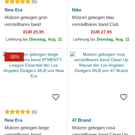
(5)
New Era
Nike
Mützen gebogen grün
Mützen gebogen blau
verstellbares band
verstellbares band Club
9TWENTY League Essential
Unstructured der Los Angeles
EUR 25,95
EUR 27,95
der Los Angeles Dodgers
Dodgers MLB von Nike
Lieferung bis
Dienstag, Aug. 11
Lieferung bis
Dienstag, Aug. 11
MLB von...
-30%
(5)
New Era
47 Brand
Mützen gebogen beige
Mützen gebogen rosa
verstellbares band
verstellbares band Clean Up