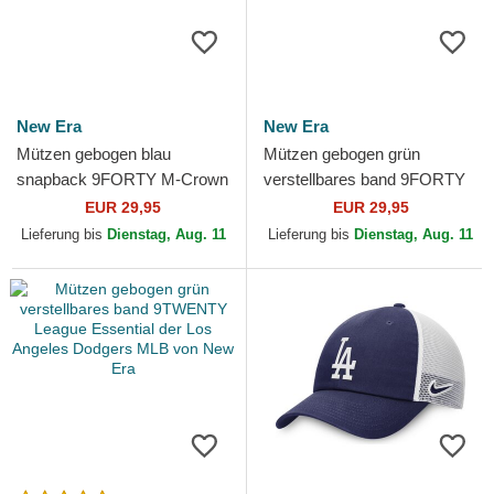
New Era
New Era
Mützen gebogen blau
Mützen gebogen grün
snapback 9FORTY M-Crown
verstellbares band 9FORTY
Player Replica der Los
Floral Icon der Los Angeles
EUR 29,95
EUR 29,95
Angeles Dodgers MLB von
Dodgers MLB von New Era
Lieferung bis
Dienstag, Aug. 11
Lieferung bis
Dienstag, Aug. 11
New Era