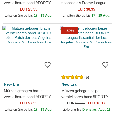
verstellbares band 9FORTY
snapback A Frame League
Outline der Los Angeles
Essential der Los Angeles
EUR 25,95
EUR 30,95
Dodgers MLB von New Era
Dodgers MLB von New Era
Erhalten Sie es bis
17 - 19 Aug.
Erhalten Sie es bis
17 - 19 Aug.
-30%
(5)
New Era
New Era
Mützen gebogen braun
Mützen gebogen beige
verstellbares band 9FORTY
verstellbares band 9FORTY
Side Patch der Los Angeles
League Essential der Los
EUR 27,95
EUR
25,95
EUR 18,17
Dodgers MLB von New Era
Angeles Dodgers MLB von...
Erhalten Sie es bis
17 - 19 Aug.
Lieferung bis
Dienstag, Aug. 11