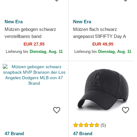
New Era
New Era
Mützen gebogen schwarz
Mützen flach schwarz
verstellbares band
angepasst 59FIFTY Day A
9TWENTY Washed der Los
Frame der Los Angeles
EUR 27,95
EUR 49,95
Angeles Dodgers MLB von
Dodgers MLB von New Era
Lieferung bis
Dienstag, Aug. 11
Lieferung bis
Dienstag, Aug. 11
New Era
(5)
47 Brand
47 Brand