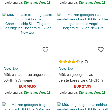
Los Angeles Dodgers MLB
Angeles Dodgers MLB von
Lieferung bis
Dienstag, Aug. 11
Lieferung bis
Dienstag, Aug. 11
von New...
47 Brand
(4.7)
New Era
New Era
Mützen flach blau angepasst
Mützen gebogen blau
59FIFTY A Frame
verstellbares band 9FORTY
Championship Side Flag der
The League der Los Angeles
EUR 58,95
EUR 27,95
Los Angeles Dodgers MLB...
Dodgers MLB von New Era
Lieferung bis
Dienstag, Aug. 11
Lieferung bis
Dienstag, Aug. 11