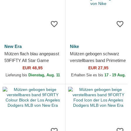
New Era
Nike
Mützen flach blau angepasst
Mützen gebogen schwarz
59FIFTY All Star Game
verstellbares band Primetime
Workout der Los Angeles
Club Structured UV Poly
EUR 48,95
EUR 27,95
Dodgers MLB von New Era
Ripstop der Los...
Lieferung bis
Dienstag, Aug. 11
Erhalten Sie es bis
17 - 19 Aug.