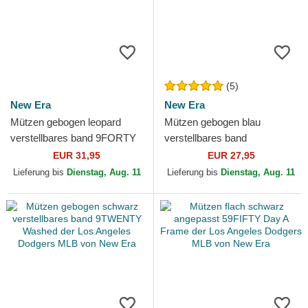
(5)
New Era
New Era
Mützen gebogen leopard
Mützen gebogen blau
verstellbares band 9FORTY
verstellbares band
Leopard Cosy der Los
9TWENTY Core Classic der
EUR 31,95
EUR 27,95
Angeles Dodgers MLB von
Los Angeles Dodgers MLB
Lieferung bis
Dienstag, Aug. 11
Lieferung bis
Dienstag, Aug. 11
New...
von New Era