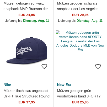
Mützen gebogen schwarz
Mützen gebogen schwarz
snapback MVP Branson der
snapback der Los Angeles
Los Angeles Dodgers MLB
Dodgers MLB von 47 Brand
EUR 24,95
EUR 29,95
von 47 Brand
Lieferung bis
Dienstag, Aug. 11
Lieferung bis
Dienstag, Aug. 11
Nike
New Era
Mützen flach blau angepasst
Mützen gebogen grün
Dri-Fit True Structured Round
verstellbares band 9FORTY
Bill der Los Angeles Dodgers
League Essential der Los
EUR 37,95
EUR 25,95