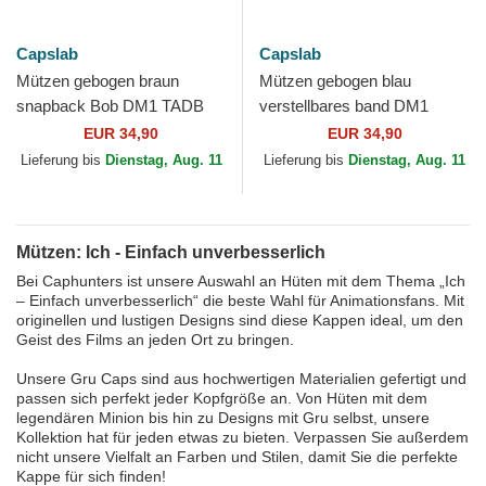
Capslab
Capslab
Mützen gebogen braun
Mützen gebogen blau
snapback Bob DM1 TADB
verstellbares band DM1
Minion Ich - Einfach
BANB Minion Ich - Einfach
EUR 34,90
EUR 34,90
unverbesserlich von Capslab
unverbesserlich von Capslab
Lieferung bis
Dienstag, Aug. 11
Lieferung bis
Dienstag, Aug. 11
Mützen: Ich - Einfach unverbesserlich
Bei Caphunters ist unsere Auswahl an Hüten mit dem Thema „Ich
– Einfach unverbesserlich“ die beste Wahl für Animationsfans. Mit
originellen und lustigen Designs sind diese Kappen ideal, um den
Geist des Films an jeden Ort zu bringen.
Unsere Gru Caps sind aus hochwertigen Materialien gefertigt und
passen sich perfekt jeder Kopfgröße an. Von Hüten mit dem
legendären Minion bis hin zu Designs mit Gru selbst, unsere
Kollektion hat für jeden etwas zu bieten. Verpassen Sie außerdem
nicht unsere Vielfalt an Farben und Stilen, damit Sie die perfekte
Kappe für sich finden!