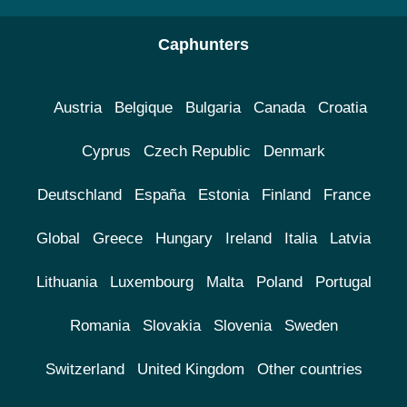
Caphunters
Austria
Belgique
Bulgaria
Canada
Croatia
Cyprus
Czech Republic
Denmark
Deutschland
España
Estonia
Finland
France
Global
Greece
Hungary
Ireland
Italia
Latvia
Lithuania
Luxembourg
Malta
Poland
Portugal
Romania
Slovakia
Slovenia
Sweden
Switzerland
United Kingdom
Other countries