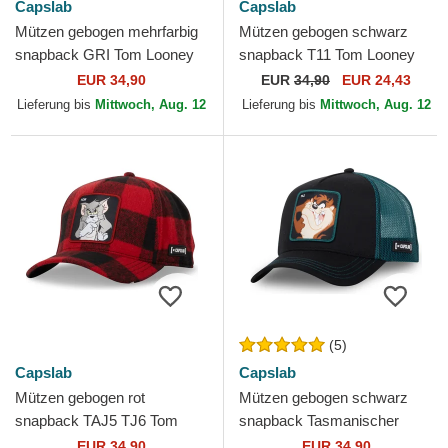
Capslab
Capslab
Mützen gebogen mehrfarbig
Mützen gebogen schwarz
snapback GRI Tom Looney
snapback T11 Tom Looney
Tunes von Capslab
Tunes von Capslab
EUR 34,90
EUR
34,90
EUR 24,43
Lieferung bis
Mittwoch, Aug. 12
Lieferung bis
Mittwoch, Aug. 12
(5)
Capslab
Capslab
Mützen gebogen rot
Mützen gebogen schwarz
snapback TAJ5 TJ6 Tom
snapback Tasmanischer
Looney Tunes von Capslab
Teufel Looney Tunes von
EUR 34,90
EUR 34,90