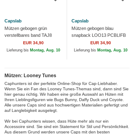
Capslab
Capslab
Mützen gebogen grün
Mützen gebogen blau
verstellbares band TAJ8
snapback LOO13 PCBLIFB
CATB Tom Looney Tunes
Tweety Looney Tunes von
EUR 34,90
EUR 34,90
von Capslab
Capslab
Lieferung bis
Montag, Aug. 10
Lieferung bis
Montag, Aug. 10
Mützen: Looney Tunes
Caphunters ist der perfekte Online-Shop für Cap-Liebhaber.
Wenn Sie ein Fan des Looney Tunes-Themas sind, dann sind Sie
hier genau richtig. Wir haben eine große Auswahl an Hüten mit
Ihren Lieblingsfiguren wie Bugs Bunny, Daffy Duck und Coyote.
Alle unsere Caps sind aus hochwertigen Materialien gefertigt und
auf Langlebigkeit ausgelegt.
Wir bei Caphunters wissen, dass Hüte mehr als nur ein
Accessoire sind. Sie sind ein Statement für Stil und Persönlichkeit.
Aus diesem Grund werden unsere Caps mit den besten