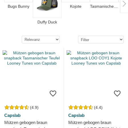
Bugs Bunny
Kojote
Tasmanischer Teufel
Tom 
Duffy Duck
(4.9)
(4.4)
Capslab
Capslab
Mützen gebogen braun
Mützen gebogen braun