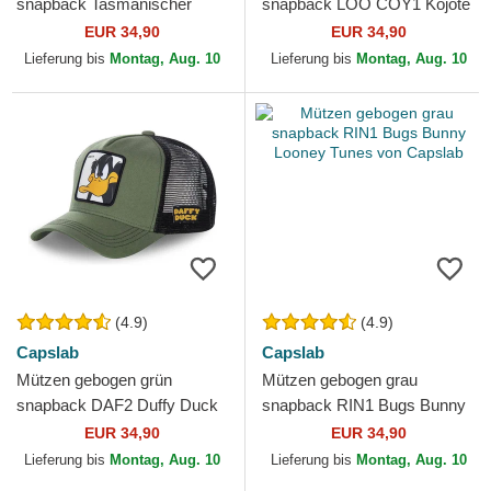
snapback Tasmanischer
snapback LOO COY1 Kojote
Teufel Looney Tunes von
Looney Tunes von Capslab
EUR 34,90
EUR 34,90
Capslab
Lieferung bis
Montag, Aug. 10
Lieferung bis
Montag, Aug. 10
(4.9)
(4.9)
Capslab
Capslab
Mützen gebogen grün
Mützen gebogen grau
snapback DAF2 Duffy Duck
snapback RIN1 Bugs Bunny
Looney Tunes von Capslab
Looney Tunes von Capslab
EUR 34,90
EUR 34,90
Lieferung bis
Montag, Aug. 10
Lieferung bis
Montag, Aug. 10