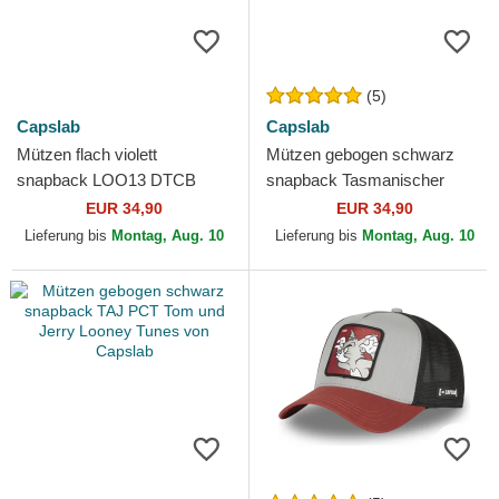
(5)
Capslab
Capslab
Mützen flach violett
Mützen gebogen schwarz
snapback LOO13 DTCB
snapback Tasmanischer
Kojote Looney Tunes von
Teufel Looney Tunes von
EUR 34,90
EUR 34,90
Capslab
Capslab
Lieferung bis
Montag, Aug. 10
Lieferung bis
Montag, Aug. 10