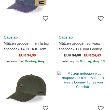
Capslab
Capslab
Mützen gebogen mehrfarbig
Mützen gebogen schwarz
snapback TAJ8 TAJB Tom
snapback T11 Tom Looney
und Jerry Looney Tunes von
Tunes von Capslab
EUR 34,90
EUR
34,90
EUR 24,43
Capslab
Lieferung bis
Montag, Aug. 10
Lieferung bis
Montag, Aug. 10