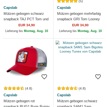
(5)
Capslab
Capslab
Mützen gebogen schwarz
Mützen gebogen mehrfarbig
snapback TAJ PCT Tom und
snapback GRI Tom Looney
Jerry Looney Tunes von
Tunes von Capslab
EUR 34,90
EUR 34,90
Capslab
Lieferung bis
Montag, Aug. 10
Lieferung bis
Montag, Aug. 10
(4.8)
(4.8)
Capslab
Capslab
Mützen gebogen rot
Mützen gebogen schwarz
snapback BUG1 Bugs Bunny
snapback SAM1 Sam