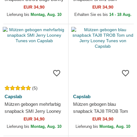
Looney Tunes von Capslab
Bigotes Looney Tunes von
EUR 34,90
EUR 34,90
Capslab
Lieferung bis
Montag, Aug. 10
Erhalten Sie es bis
14 - 18 Aug.
(5)
Capslab
Capslab
Mützen gebogen mehrfarbig
Mützen gebogen blau
snapback SMI Jerry Looney
snapback TAJ8 TROB Tom
Tunes von Capslab
und Jerry Looney Tunes von
EUR 34,90
EUR 34,90
Capslab
Lieferung bis
Montag, Aug. 10
Lieferung bis
Montag, Aug. 10