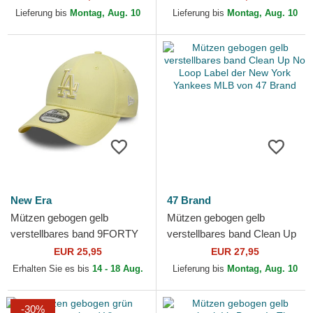
York Yankees MLB von...
York Yankees MLB von...
Lieferung bis
Montag, Aug. 10
Lieferung bis
Montag, Aug. 10
New Era
47 Brand
Mützen gebogen gelb
Mützen gebogen gelb
verstellbares band 9FORTY
verstellbares band Clean Up
Team Outline der Los
No Loop Label der New York
EUR 25,95
EUR 27,95
Angeles Dodgers MLB von
Yankees MLB von 47 Brand
Erhalten Sie es bis
14 - 18 Aug.
Lieferung bis
Montag, Aug. 10
New Era
-30%