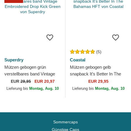
(5)
Superdry
Coastal
Mützen gebogen grün
Mützen gebogen gelb
verstellbares band Vintage
snapback It’s Better In The
Embroidered Drop Kick
Bahamas HFT von Coastal
EUR
29,95
EUR 20,97
EUR 29,95
Green von Superdry
Lieferung bis
Montag, Aug. 10
Lieferung bis
Montag, Aug. 10
Sommercaps
Günstige Caps