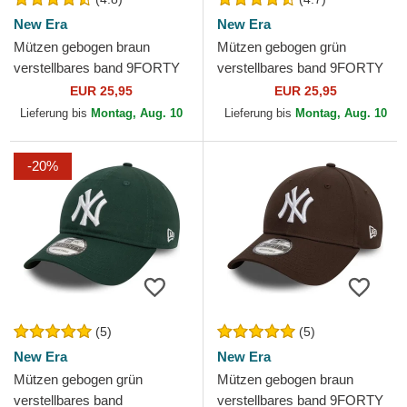
New Era
New Era
Mützen gebogen braun
Mützen gebogen grün
verstellbares band 9FORTY
verstellbares band 9FORTY
League Essential der New
League Essential der New
EUR 25,95
EUR 25,95
York Yankees MLB von New
York Yankees MLB von New
Lieferung bis
Montag, Aug. 10
Lieferung bis
Montag, Aug. 10
Era
Era
-20%
(5)
(5)
New Era
New Era
Mützen gebogen grün
Mützen gebogen braun
verstellbares band
verstellbares band 9FORTY