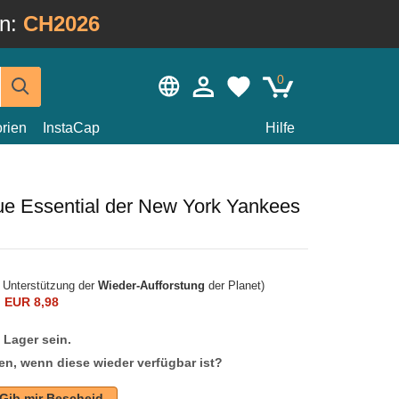
in:
CH2026
0
rien
InstaCap
Hilfe
ue Essential der New York Yankees
r Unterstützung der
Wieder-Aufforstung
der Planet)
n
EUR 8,98
f Lager sein.
en, wenn diese wieder verfügbar ist?
Gib mir Bescheid