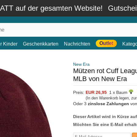
TT auf der gesamten Website!
Gutsche
Outlet
r Kinder
Geschenkkarten
Nachrichten
Katego
New Era
Mützen rot Cuff Leag
MLB von New Era
Preis:
EUR 26,95
1 x Baum
(In den Warenkorb legen, zu
Oder 3
zinslose Zahlungen
vo
Dieser Artikel wird in Kürze au
Möchten Sie eine E-Mail erhalt