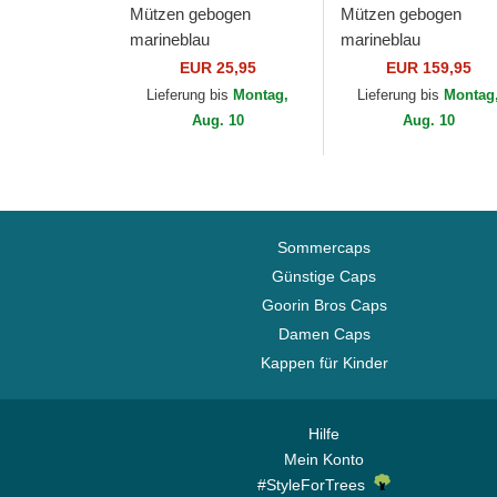
Mützen gebogen
Mützen gebogen
marineblau
marineblau
verstellbares band
verstellbares band
EUR 25,95
EUR 159,95
9FORTY Outline der
9TWENTY Suede de
Lieferung bis
Montag,
Lieferung bis
Montag
New York Yankees
New York Yankees
Aug. 10
Aug. 10
MLB von New Era
MLB von New Era
Sommercaps
Günstige Caps
Goorin Bros Caps
Damen Caps
Kappen für Kinder
Hilfe
Mein Konto
#StyleForTrees