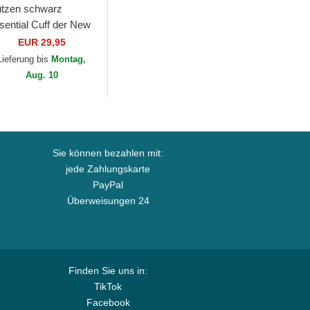
tzen schwarz
sential Cuff der New
rk Yankees MLB von
EUR 29,95
w Era
Lieferung bis
Montag,
Aug. 10
Sie können bezahlen mit:
jede Zahlungskarte
PayPal
Überweisungen 24
Finden Sie uns in:
TikTok
Facebook