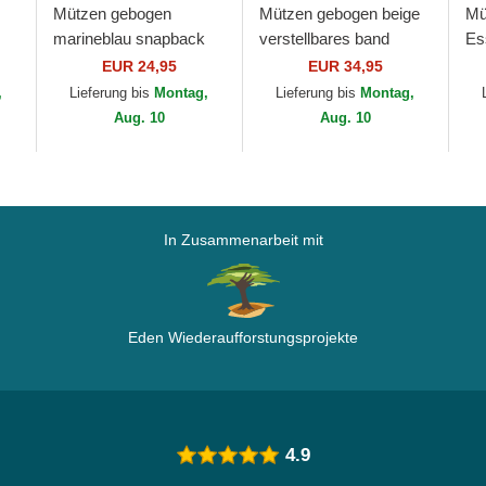
Mützen gebogen
Mützen gebogen beige
Mü
marineblau snapback
verstellbares band
Es
der New York Yankees
9FORTY World Series
Yo
EUR 24,95
EUR 34,95
r
MLB von 47 Brand
der New York Yankees
Ne
,
Lieferung bis
Montag,
Lieferung bis
Montag,
MLB von New Era
Aug. 10
Aug. 10
In Zusammenarbeit mit
Eden Wiederaufforstungsprojekte
4.9