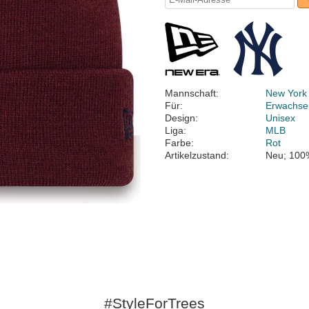
Mannschaft:
New York
Für:
Erwachse
Design:
Unisex
Liga:
MLB
Farbe:
Rot
Artikelzustand:
Neu; 100
#StyleForTrees