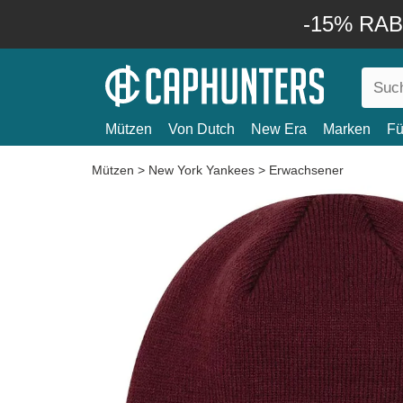
-15% RABA
Mützen
Von Dutch
New Era
Marken
Fü
Mützen
>
New York Yankees
>
Erwachsener