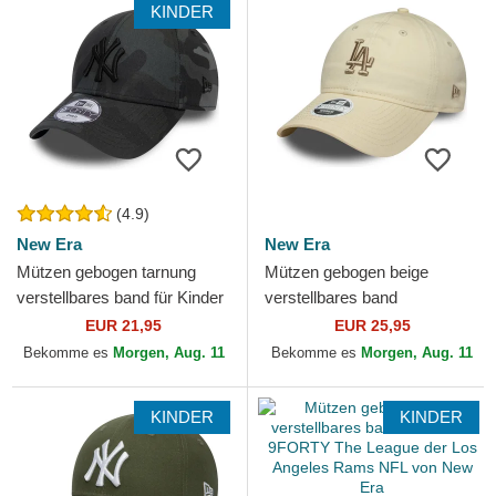
KINDER
(4.9)
New Era
New Era
Mützen gebogen tarnung
Mützen gebogen beige
verstellbares band für Kinder
verstellbares band
9FORTY League Essential
9TWENTY League Essential
EUR 21,95
EUR 25,95
der New York Yankees...
Midi der Los Angeles
Bekomme es
Morgen, Aug. 11
Bekomme es
Morgen, Aug. 11
Dodgers MLB...
KINDER
KINDER