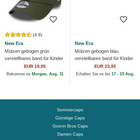
(4.9)
New Era
New Era
Mützen gebogen grün
Mützen gebogen blau
verstellbares band für Kinder
verstellbares band für Kinder
9FORTY League Essential
9FORTY The League der Los
EUR 19,95
EUR 23,95
der New York Yankees...
Angeles Rams NFL von...
Bekomme es
Morgen, Aug. 11
Erhalten Sie es bis
17 - 19 Aug.
Sommercaps
Günstige Caps
Goorin Bros Caps
Damen Caps