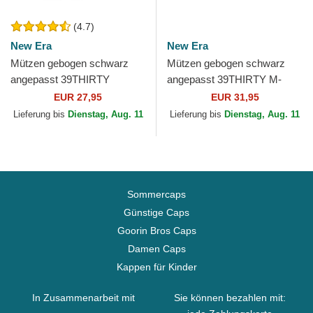
(4.7)
New Era
New Era
Mützen gebogen schwarz
Mützen gebogen schwarz
angepasst 39THIRTY
angepasst 39THIRTY M-
Essential der Los Angeles
Crown A Frame der New
EUR 27,95
EUR 31,95
Dodgers MLB von New Era
York Yankees MLB von New
Lieferung bis
Dienstag, Aug. 11
Lieferung bis
Dienstag, Aug. 11
Era
Sommercaps
Günstige Caps
Goorin Bros Caps
Damen Caps
Kappen für Kinder
In Zusammenarbeit mit
Sie können bezahlen mit: