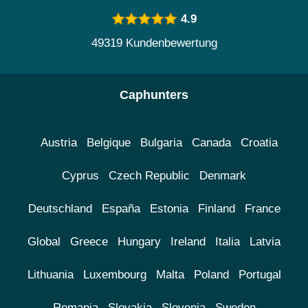
4.9
49319 Kundenbewertung
Caphunters
Austria
Belgique
Bulgaria
Canada
Croatia
Cyprus
Czech Republic
Denmark
Deutschland
España
Estonia
Finland
France
Global
Greece
Hungary
Ireland
Italia
Latvia
Lithuania
Luxembourg
Malta
Poland
Portugal
Romania
Slovakia
Slovenia
Sweden