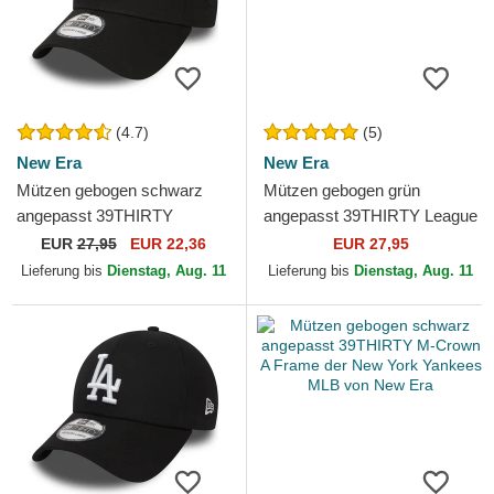
(4.7)
(5)
New Era
New Era
Mützen gebogen schwarz
Mützen gebogen grün
angepasst 39THIRTY
angepasst 39THIRTY League
Classic der New York
Essential der New York
EUR
27,95
EUR 22,36
EUR 27,95
Yankees MLB von New Era
Yankees MLB von New Era
Lieferung bis
Dienstag, Aug. 11
Lieferung bis
Dienstag, Aug. 11