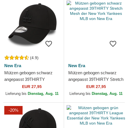
(4.9)
New Era
New Era
Mützen gebogen schwarz
Mützen gebogen schwarz
angepasst 39THIRTY
angepasst 39THIRTY Stretch
Essential der Los Angeles
Mesh der New York Yankees
EUR 27,95
EUR 27,95
Dodgers MLB von New Era
MLB von New Era
Lieferung bis
Dienstag, Aug. 11
Lieferung bis
Dienstag, Aug. 11
-20%