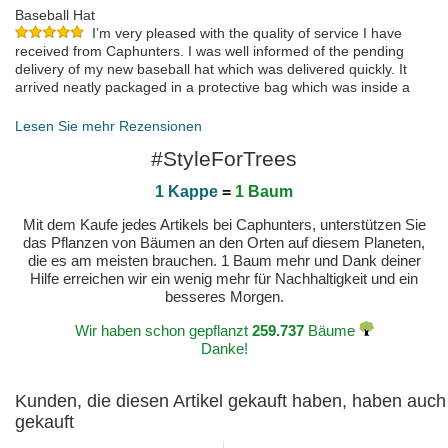
Baseball Hat
I’m very pleased with the quality of service I have
received from Caphunters. I was well informed of the pending
delivery of my new baseball hat which was delivered quickly. It
arrived neatly packaged in a protective bag which was inside a
cardboard box. PS just loved the conformation massage of its
dispatch.
Lesen Sie mehr Rezensionen
gepostet am 2023-06-09 von Richard
#StyleForTrees
1 Kappe
=
1 Baum
Mit dem Kaufe jedes Artikels bei Caphunters, unterstützen Sie
das Pflanzen von Bäumen an den Orten auf diesem Planeten,
die es am meisten brauchen. 1 Baum mehr und Dank deiner
Hilfe erreichen wir ein wenig mehr für Nachhaltigkeit und ein
besseres Morgen.
Wir haben schon gepflanzt
259.737
Bäume
Danke!
Kunden, die diesen Artikel gekauft haben, haben auch
gekauft