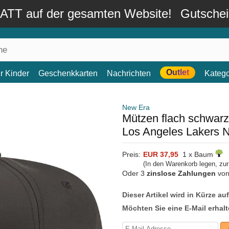
TT auf der gesamten Website!
Gutsche
Outlet
r Kinder
Geschenkkarten
Nachrichten
Katego
New Era
Mützen flach schwar
Los Angeles Lakers 
Preis:
EUR 37,95
1 x Baum
(In den Warenkorb legen, zu
Oder 3
zinslose Zahlungen
vo
Dieser Artikel wird in Kürze au
Möchten Sie eine E-Mail erhalt