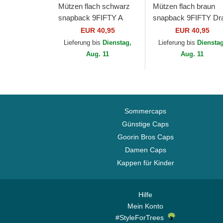
Mützen flach schwarz
Mützen flach braun
snapback 9FIFTY A
snapback 9FIFTY Dra
Frame Ring der Los
2024 der Los Angeles
EUR 40,95
EUR 40,95
Angeles Lakers NBA
Lakers NBA von New
Lieferung bis
Dienstag,
Lieferung bis
Diensta
von New Era
Era
Aug. 11
Aug. 11
Sommercaps
Günstige Caps
Goorin Bros Caps
Damen Caps
Kappen für Kinder
Hilfe
Mein Konto
#StyleForTrees