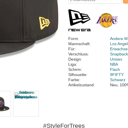
Form:
Andere M
Mannschaft:
Los Angel
Für:
Erwachse
Verschluss:
Snapbac
Design:
Unisex
Liga:
NBA
Schirm:
Flach
Silhouette:
9FIFTY
Farbe:
Schwarz
Artikelzustand:
Neu; 100
#StyleForTrees