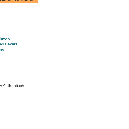
ützen
es Lakers
ner
k
% Authentisch