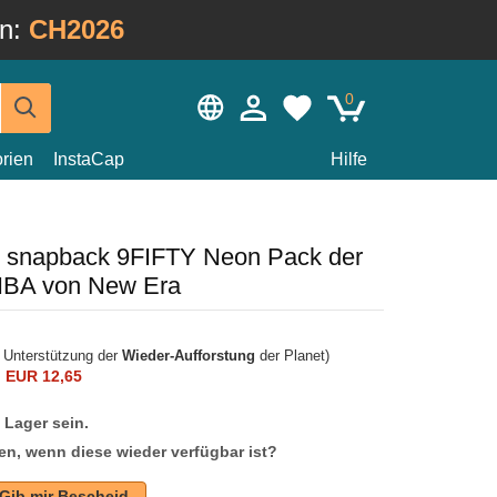
in:
CH2026
0
rien
InstaCap
Hilfe
z snapback 9FIFTY Neon Pack der
NBA von New Era
r Unterstützung der
Wieder-Aufforstung
der Planet)
n
EUR 12,65
f Lager sein.
en, wenn diese wieder verfügbar ist?
Gib mir Bescheid