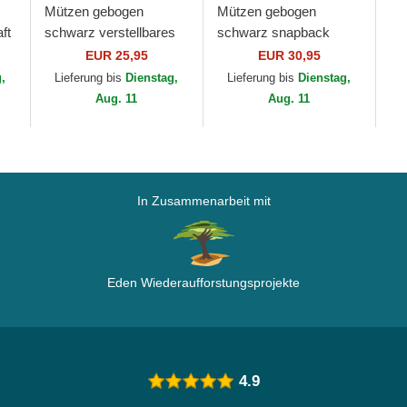
Mützen gebogen
Mützen gebogen
ft
schwarz verstellbares
schwarz snapback
band 9FORTY Essential
9FORTY A Frame Tonal
EUR 25,95
EUR 30,95
Outline der Los Angeles
der Los Angeles Lakers
g,
Lieferung bis
Dienstag,
Lieferung bis
Dienstag,
Lakers NBA von...
NBA von New Era
Aug. 11
Aug. 11
In Zusammenarbeit mit
Eden Wiederaufforstungsprojekte
4.9