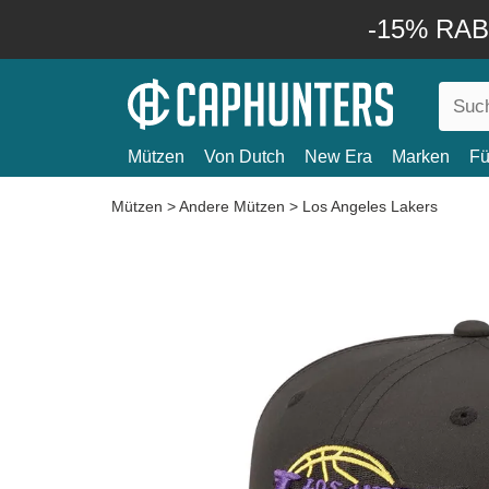
-15% RABA
Mützen
Von Dutch
New Era
Marken
Fü
Mützen
>
Andere Mützen
>
Los Angeles Lakers