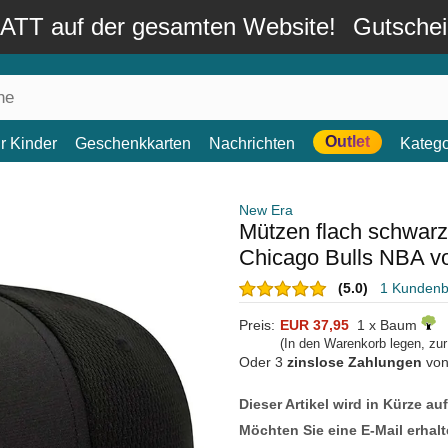
TT auf der gesamten Website!
Gutsche
Outlet
r Kinder
Geschenkkarten
Nachrichten
Katego
New Era
Mützen flach schwarz 
Chicago Bulls NBA v
(5.0)
1 Kunden
Preis:
EUR 37,95
1 x Baum
(In den Warenkorb legen, zu
Oder 3
zinslose Zahlungen
vo
Dieser Artikel wird in Kürze au
Möchten Sie eine E-Mail erhalt