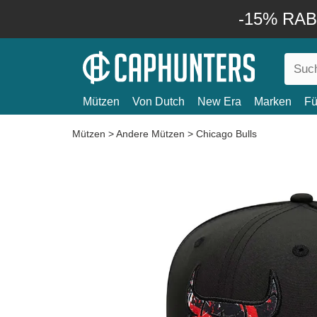
-15% RABA
Mützen
Von Dutch
New Era
Marken
Fü
Mützen
>
Andere Mützen
>
Chicago Bulls