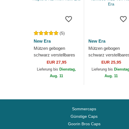
(5)
New Era
New Era
Mützen gebogen
Mützen gebogen
schwarz verstellbares
schwarz verstellbare
band 9FORTY The
band 9TWENTY Lea
EUR 27,95
EUR 25,95
League der Toronto
Essential der New Yo
Lieferung bis
Dienstag,
Lieferung bis
Diensta
Raptors NBA von New
Yankees MLB von...
Aug. 11
Aug. 11
Era
Sommercaps
Günstige Caps
Goorin Bros Caps