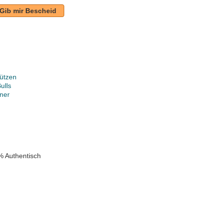
Gib mir Bescheid
ützen
ulls
ner
k
% Authentisch