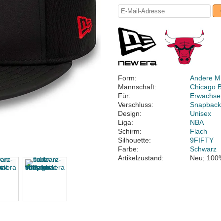
Form:
Andere M
Mannschaft:
Chicago B
Für:
Erwachse
Verschluss:
Snapbac
Design:
Unisex
Liga:
NBA
Schirm:
Flach
Silhouette:
9FIFTY
Farbe:
Schwarz
Artikelzustand:
Neu; 100