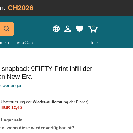
in:
CH2026
0
rien
InstaCap
Hilfe
snapback 9FIFTY Print Infill der
on New Era
bewertungen
r Unterstützung der
Wieder-Aufforstung
der Planet)
n
EUR 12,65
f Lager sein.
en, wenn diese wieder verfügbar ist?