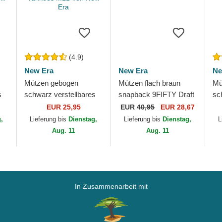
(4.9)
New Era
New Era
Ne
Mützen gebogen
Mützen flach braun
Mü
s
schwarz verstellbares
snapback 9FIFTY Draft
sc
gue
band 9FORTY League
2024 der Chicago Bulls
ba
EUR 25,95
EUR
40,95
EUR 28,67
rk
Essential der New York
NBA von New Era
de
g,
Lieferung bis
Dienstag,
Lieferung bis
Dienstag,
L
Yankees MLB von...
vo
Aug. 11
Aug. 11
In Zusammenarbeit mit