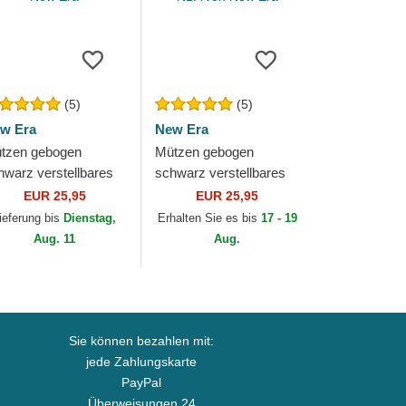
(5)
(5)
w Era
New Era
tzen gebogen
Mützen gebogen
hwarz verstellbares
schwarz verstellbares
nd 9FORTY Essential
band 9FORTY League
EUR 25,95
EUR 25,95
r Chicago Bulls NBA
Essential der Chicago
ieferung bis
Dienstag,
Erhalten Sie es bis
17 - 19
n New Era
Bulls NBA von New Era
Aug. 11
Aug.
Sie können bezahlen mit:
jede Zahlungskarte
PayPal
Überweisungen 24