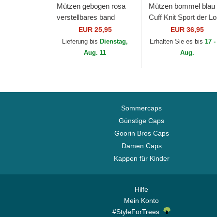
Mützen gebogen rosa
Mützen bommel blau
verstellbares band
Cuff Knit Sport der L
9FORTY League
Angeles Dodgers ML
EUR 25,95
EUR 36,95
Essential der New York
von New Era
Lieferung bis
Dienstag,
Erhalten Sie es bis
17 -
Yankees MLB von New
Aug. 11
Aug.
Era
Sommercaps
Günstige Caps
Goorin Bros Caps
Damen Caps
Kappen für Kinder
Hilfe
Mein Konto
#StyleForTrees