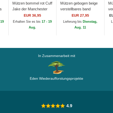
Mützen bommel rot Cuff
Mützen gebogen beige
Mü
os
Jake der Manchester
verstellbares band
ve
B
United Football Club
dorado 9FORTY
9F
EUR 36,95
EUR 27,95
E
Premier League von
Metallic der New York
Yo
 19
Erhalten Sie es bis
17 - 19
Lieferung bis
Dienstag,
L
New Era
Yankees MLB von New
Ne
Aug.
Aug. 11
Era
In Zusammenarbeit mit
Eden Wiederaufforstungsprojekte
4.9