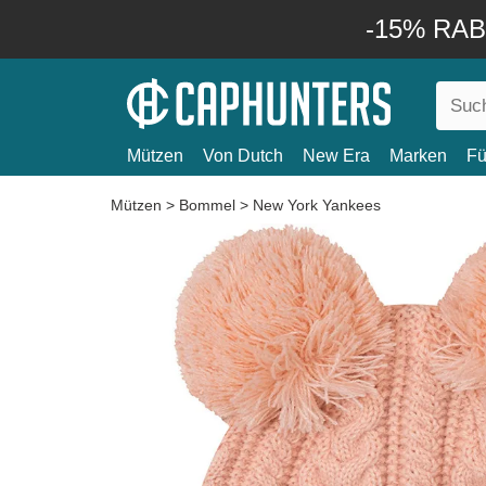
-15% RABA
Mützen
Von Dutch
New Era
Marken
Fü
Mützen
>
Bommel
>
New York Yankees