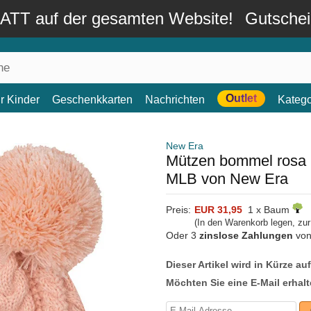
TT auf der gesamten Website!
Gutsche
Outlet
r Kinder
Geschenkkarten
Nachrichten
Katego
New Era
Mützen bommel rosa 
MLB von New Era
Preis:
EUR 31,95
1 x Baum
(In den Warenkorb legen, zu
Oder 3
zinslose Zahlungen
vo
Dieser Artikel wird in Kürze au
Möchten Sie eine E-Mail erhalt