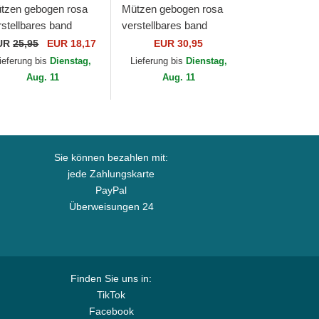
tzen gebogen rosa
Mützen gebogen rosa
rstellbares band
verstellbares band
ORTY Mini der New
9FORTY Mini Cord der
UR
25,95
EUR 18,17
EUR 30,95
rk Yankees MLB von
Los Angeles Dodgers
ieferung bis
Dienstag,
Lieferung bis
Dienstag,
w Era
MLB von New Era
Aug. 11
Aug. 11
Sie können bezahlen mit:
jede Zahlungskarte
PayPal
Überweisungen 24
Finden Sie uns in:
TikTok
Facebook