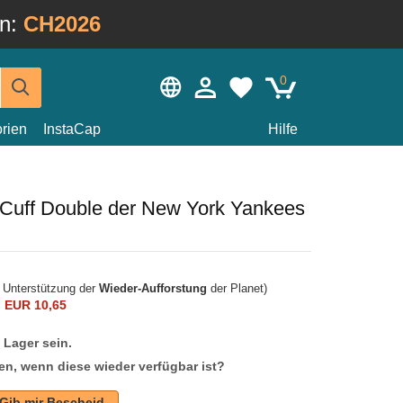
in:
CH2026
0
rien
InstaCap
Hilfe
Cuff Double der New York Yankees
r Unterstützung der
Wieder-Aufforstung
der Planet)
n
EUR 10,65
f Lager sein.
en, wenn diese wieder verfügbar ist?
Gib mir Bescheid