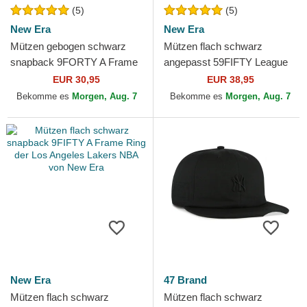
(5)
(5)
New Era
New Era
Mützen gebogen schwarz
Mützen flach schwarz
snapback 9FORTY A Frame
angepasst 59FIFTY League
Tonal der Los Angeles Lakers
Essential der Los Angeles
EUR 30,95
EUR 38,95
NBA von New Era
Dodgers MLB von New Era
Bekomme es
Morgen, Aug. 7
Bekomme es
Morgen, Aug. 7
New Era
47 Brand
Mützen flach schwarz
Mützen flach schwarz