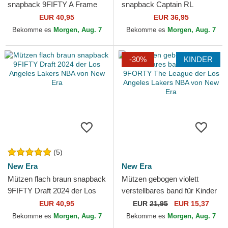
snapback 9FIFTY A Frame
snapback Captain RL
Ring der Los Angeles Lakers
Contemporary der New York
EUR 40,95
EUR 36,95
NBA von New Era
Yankees MLB von 47 Brand
Bekomme es
Morgen, Aug. 7
Bekomme es
Morgen, Aug. 7
-30%
KINDER
(5)
New Era
New Era
Mützen flach braun snapback
Mützen gebogen violett
9FIFTY Draft 2024 der Los
verstellbares band für Kinder
Angeles Lakers NBA von
9FORTY The League der Los
EUR 40,95
EUR
21,95
EUR 15,37
New Era
Angeles Lakers NBA...
Bekomme es
Morgen, Aug. 7
Bekomme es
Morgen, Aug. 7