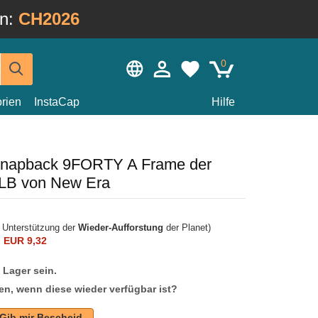
in:
CH2026
0
rien
InstaCap
Hilfe
 snapback 9FORTY A Frame der
LB von New Era
r Unterstützung der
Wieder-Aufforstung
der Planet)
n
EUR 9,32
f Lager sein.
en, wenn diese wieder verfügbar ist?
Gib mir Bescheid