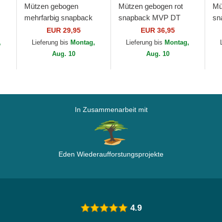
Mützen gebogen
Mützen gebogen rot
Mü
mehrfarbig snapback
snapback MVP DT
sn
e
Do Nothing Club HFT
Sure Shot Two Tone
Fr
EUR 29,95
EUR 36,95
DNC 1.3 von Djinns
Cotton der Los Angeles
Ya
,
Lieferung bis
Montag,
Lieferung bis
Montag,
Dodgers MLB von 47...
Er
Aug. 10
Aug. 10
In Zusammenarbeit mit
Eden Wiederaufforstungsprojekte
4.9