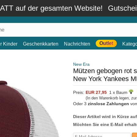
TT auf der gesamten Website!
Gutsche
Outlet
r Kinder
Geschenkkarten
Nachrichten
Katego
New Era
Mützen gebogen rot
New York Yankees M
Preis:
EUR 27,95
1 x Baum
(In den Warenkorb legen, zu
Oder 3
zinslose Zahlungen
vo
Dieser Artikel wird in Kürze au
Möchten Sie eine E-Mail erhalt