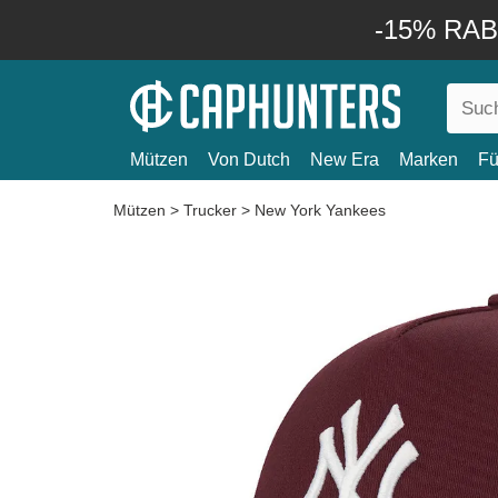
-15% RABA
Mützen
Von Dutch
New Era
Marken
Fü
Mützen
>
Trucker
>
New York Yankees