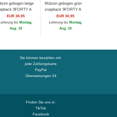
tzen gebogen beige
Mützen gebogen grün
apback 9FORTY A
snapback 9FORTY A
ame der New York
Frame der New York
EUR 30,95
EUR 30,95
nkees MLB von New
Yankees MLB von New
Lieferung bis
Montag,
Lieferung bis
Montag,
a
Era
Aug. 10
Aug. 10
Sie können bezahlen mit:
jede Zahlungskarte
PayPal
Überweisungen 24
Finden Sie uns in:
TikTok
Facebook