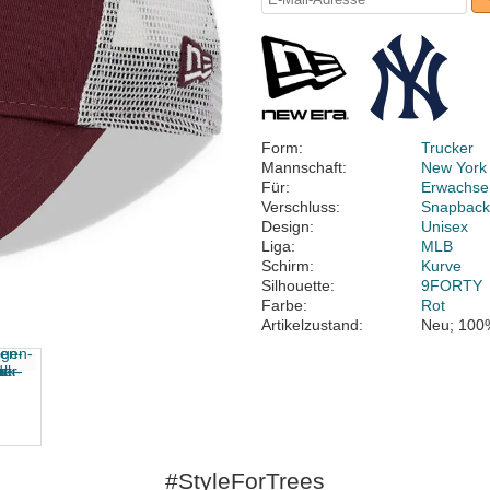
Form:
Trucker
Mannschaft:
New York
Für:
Erwachse
Verschluss:
Snapbac
Design:
Unisex
Liga:
MLB
Schirm:
Kurve
Silhouette:
9FORTY
Farbe:
Rot
Artikelzustand:
Neu; 100
#StyleForTrees