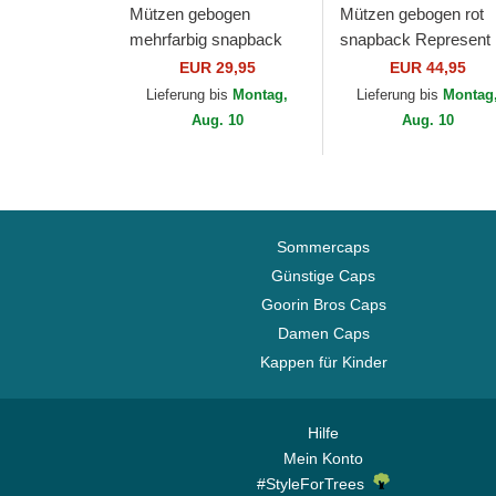
Mützen gebogen
Mützen gebogen rot
mehrfarbig snapback
snapback Represent
Coffee Club HFT von
Microsuede Eagle Th
EUR 29,95
EUR 44,95
Djinns
Farm Goorin Bros.
Lieferung bis
Montag,
Lieferung bis
Montag
Aug. 10
Aug. 10
Sommercaps
Günstige Caps
Goorin Bros Caps
Damen Caps
Kappen für Kinder
Hilfe
Mein Konto
#StyleForTrees