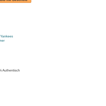
 Yankees
ner
k
% Authentisch