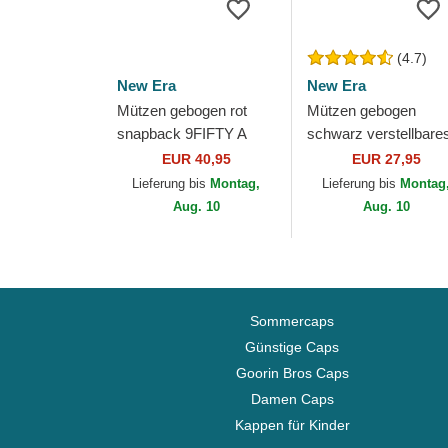
(4.7)
New Era
New Era
Mützen gebogen rot
Mützen gebogen
snapback 9FIFTY A
schwarz verstellbare
Frame Precurved
band 9FORTY The
EUR 40,95
EUR 27,95
Hardwood Classics der
League der Houston
Lieferung bis
Montag,
Lieferung bis
Montag
Houston Rockets
Astros MLB von New
Aug. 10
Aug. 10
NBA...
Era
Sommercaps
Günstige Caps
Goorin Bros Caps
Damen Caps
Kappen für Kinder