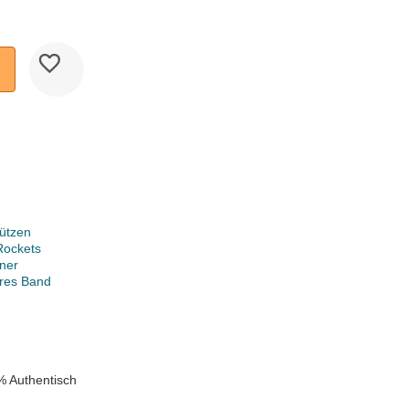
ützen
Rockets
ner
ares Band
% Authentisch