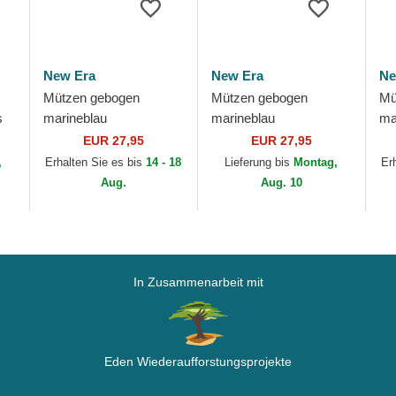
New Era
New Era
Ne
Mützen gebogen
Mützen gebogen
Mü
s
marineblau
marineblau
ma
verstellbares band
verstellbares band
ve
EUR 27,95
EUR 27,95
9FORTY The League
9TWENTY Core
9T
,
Erhalten Sie es bis
14 - 18
Lieferung bis
Montag,
Er
der Houston Texans
Classic der Houston
Cl
Aug.
Aug. 10
NFL von New Era
Astros MLB von New
As
Era
Er
In Zusammenarbeit mit
Eden Wiederaufforstungsprojekte