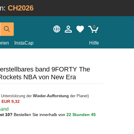
in:
CH2026
0
rien
InstaCap
Hilfe
verstellbares band 9FORTY The
 Rockets NBA von New Era
r Unterstützung der
Wieder-Aufforstung
der Planet)
n
EUR 9,32
rsand
ust 10?
Bestellen Sie innerhalb von
22 Stunden 45