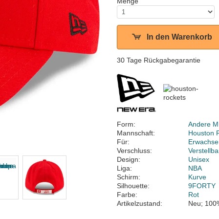
Menge
In den Warenkorb
30 Tage Rückgabegarantie
Form:
Andere M
Mannschaft:
Houston 
Für:
Erwachse
Verschluss:
Verstellb
Design:
Unisex
Liga:
NBA
Schirm:
Kurve
Silhouette:
9FORTY
Farbe:
Rot
Artikelzustand:
Neu; 100