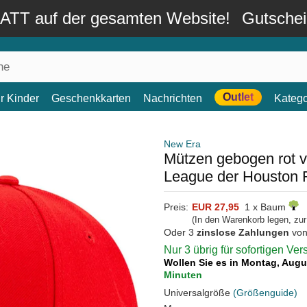
TT auf der gesamten Website!
Gutsche
Outlet
r Kinder
Geschenkkarten
Nachrichten
Katego
New Era
Mützen gebogen rot 
League der Houston
Preis:
EUR 27,95
1 x Baum
(In den Warenkorb legen, zu
Oder 3
zinslose Zahlungen
vo
Nur 3 übrig für sofortigen Ve
Wollen Sie es in Montag, Aug
Minuten
Universalgröße
(Größenguide)