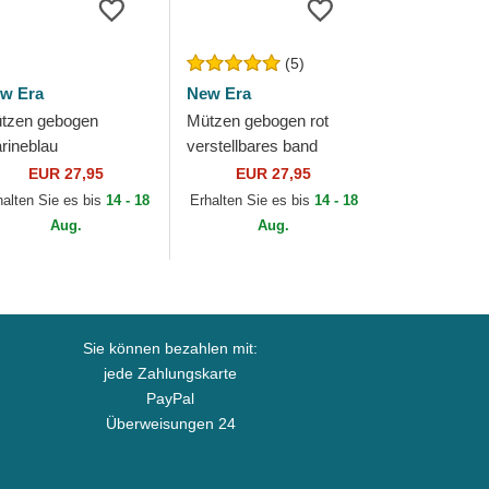
(5)
w Era
New Era
tzen gebogen
Mützen gebogen rot
rineblau
verstellbares band
rstellbares band
9FORTY The League
EUR 27,95
EUR 27,95
WENTY Core
der Cleveland Cavaliers
halten Sie es bis
14 - 18
Erhalten Sie es bis
14 - 18
assic der Houston
NBA von New Era
Aug.
Aug.
tros MLB von New
a
Sie können bezahlen mit:
jede Zahlungskarte
PayPal
Überweisungen 24