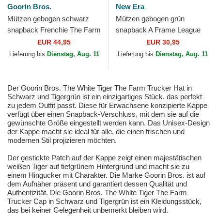
Goorin Bros.
New Era
Mützen gebogen schwarz
Mützen gebogen grün
snapback Frenchie The Farm
snapback A Frame League
Goorin Bros.
Essential der New York
EUR 44,95
EUR 30,95
Yankees MLB von New Era
Lieferung bis
Dienstag, Aug. 11
Lieferung bis
Dienstag, Aug. 11
Der Goorin Bros. The White Tiger The Farm Trucker Hat in
Schwarz und Tigergrün ist ein einzigartiges Stück, das perfekt
zu jedem Outfit passt. Diese für Erwachsene konzipierte Kappe
verfügt über einen Snapback-Verschluss, mit dem sie auf die
gewünschte Größe eingestellt werden kann. Das Unisex-Design
der Kappe macht sie ideal für alle, die einen frischen und
modernen Stil projizieren möchten.
Der gestickte Patch auf der Kappe zeigt einen majestätischen
weißen Tiger auf tiefgrünem Hintergrund und macht sie zu
einem Hingucker mit Charakter. Die Marke Goorin Bros. ist auf
dem Aufnäher präsent und garantiert dessen Qualität und
Authentizität. Die Goorin Bros. The White Tiger The Farm
Trucker Cap in Schwarz und Tigergrün ist ein Kleidungsstück,
das bei keiner Gelegenheit unbemerkt bleiben wird.