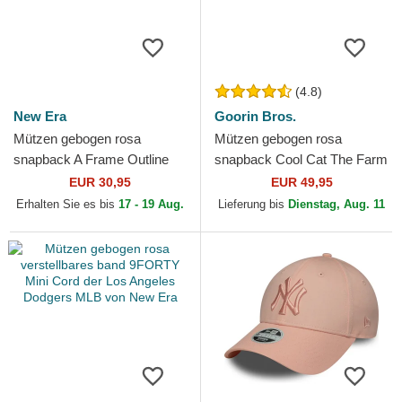
(4.8)
New Era
Goorin Bros.
Mützen gebogen rosa
Mützen gebogen rosa
snapback A Frame Outline
snapback Cool Cat The Farm
der New York Yankees MLB
Premium The Farm Goorin
EUR 30,95
EUR 49,95
von New Era
Bros.
Erhalten Sie es bis
17 - 19 Aug.
Lieferung bis
Dienstag, Aug. 11