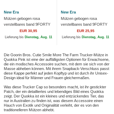
New Era
New Era
Mützen gebogen rosa
Mützen gebogen rosa
verstellbares band 9FORTY
verstellbares band 9FORTY
Mini Cord der Los Angeles
League Essential der New
EUR 30,95
EUR 25,95
Dodgers MLB von New Era
York Yankees MLB von New
Lieferung bis
Dienstag, Aug. 11
Lieferung bis
Dienstag, Aug. 11
Era
Die Goorin Bros. Cutie Smile More The Farm Trucker-Mütze in
Quokka Pink ist eine der auffälligsten Optionen für Erwachsene,
die ein modisches Accessoire suchen, mit dem sie sich von der
Masse abheben können. Mit ihrem Snapback-Verschluss passt
diese Kappe perfekt auf jeden Kopftyp und ist durch ihr Unisex-
Design ideal für Männer und Frauen gleichermaßen.
Was diese Trucker Cap so besonders macht, ist ihr gestickter
Patch, der ein detailliertes und lebendiges Bild eines Quokka
zeigt. Der Quokka ist ein kleines und entzückendes Tier, das
nur in Australien zu finden ist, was diesem Accessoire einen
Hauch von Exotik und Originalität verleiht, der es von den
traditionelleren Mützen abhebt.