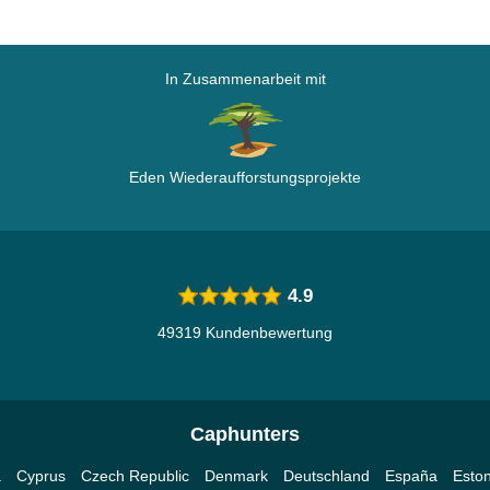
In Zusammenarbeit mit
Eden Wiederaufforstungsprojekte
4.9
49319 Kundenbewertung
Caphunters
a
Cyprus
Czech Republic
Denmark
Deutschland
España
Eston