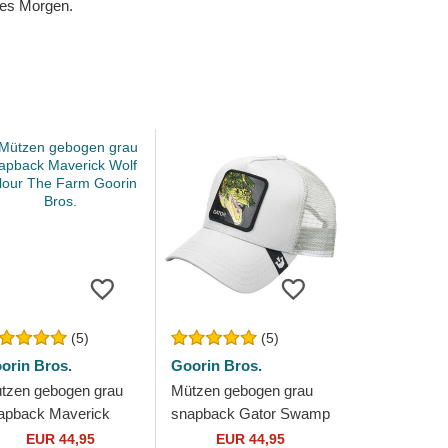
eres Morgen.
(5)
(5)
orin Bros.
Goorin Bros.
tzen gebogen grau
Mützen gebogen grau
apback Maverick
snapback Gator Swamp
lf Velour The Farm
Monster Core Combo
EUR 44,95
EUR 44,95