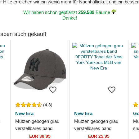
 Hilfe erreichen wir ein wenig mehr für Nachhaltigkeit und ein bess
Wir haben schon gepflanzt
259.589
Bäume
Danke!
 haben auch gekauft
(4.8)
New Era
New Era
Go
u
Mützen gebogen grau
Mützen gebogen grau
Mü
verstellbares band
verstellbares band
sn
k
9FORTY Diamond Era
9FORTY Tonal der New
Wo
EUR 30,95
EUR 25,95