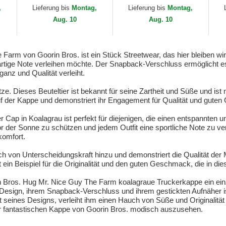
der New York Yankees
York Yankees MLB von
Go
,
Lieferung bis
Montag,
Lieferung bis
Montag,
MLB von New Era
New Era
Aug. 10
Aug. 10
arm von Goorin Bros. ist ein Stück Streetwear, das hier bleiben wir
rtige Note verleihen möchte. Der Snapback-Verschluss ermöglicht es 
anz und Qualität verleiht.
tze. Dieses Beuteltier ist bekannt für seine Zartheit und Süße und ist
f der Kappe und demonstriert ihr Engagement für Qualität und guten
ap in Koalagrau ist perfekt für diejenigen, die einen entspannten und
vor der Sonne zu schützen und jedem Outfit eine sportliche Note zu v
komfort.
h von Unterscheidungskraft hinzu und demonstriert die Qualität der M
 ein Beispiel für die Originalität und den guten Geschmack, die in die
Bros. Hug Mr. Nice Guy The Farm koalagraue Truckerkappe ein einzig
Design, ihrem Snapback-Verschluss und ihrem gestickten Aufnäher ist 
st seines Designs, verleiht ihm einen Hauch von Süße und Originalitä
er fantastischen Kappe von Goorin Bros. modisch auszusehen.