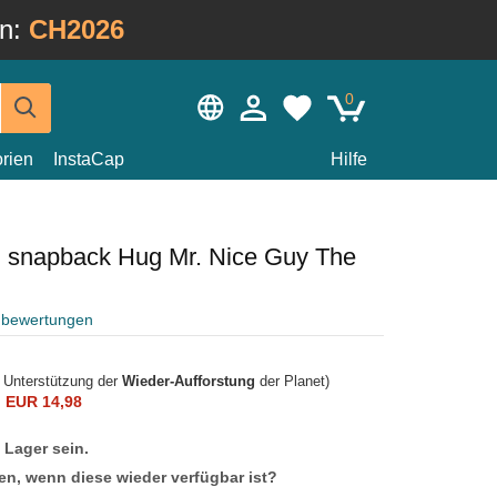
in:
CH2026
0
rien
InstaCap
Hilfe
 snapback Hug Mr. Nice Guy The
nbewertungen
r Unterstützung der
Wieder-Aufforstung
der Planet)
n
EUR 14,98
f Lager sein.
en, wenn diese wieder verfügbar ist?