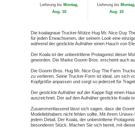
Yankees MLB von 47
Lieferung bis
Montag,
Lieferung bis
Montag
Brand
Aug. 10
Aug. 10
Die koalagraue Trucker-Mütze Hug Mr. Nice Guy The F
für jeden Erwachsenen, der seinem Look eine einziga
während der gestickte Aufnäher einen Hauch von Eleg
Der Koala ist der unbestrittene Protagonist dieser Mü
geworden. Die Marke Goorin Bros. erscheint auch au
Die Goorin Bros. Hug Mr. Nice Guy The Farm Trucker C
zu verlieren. Seine Trucker-Form ist ideal, um sich 
Kopfgröße anpassen und sorgt so jederzeit für Trage
Der gestickte Aufnäher auf der Kappe fügt einen Hauc
auszeichnet. Der auf den Aufnäher gestickte Koala ist
Zusammenfassend lässt sich sagen, dass die Goorin 
Modeliebhabers nicht fehlen sollte. Mit ihrem Unisex-
jedem Detail. Der Koala, der unbestrittene Protagoni
besonderen Stück. Machen Sie sich bereit, mit dies