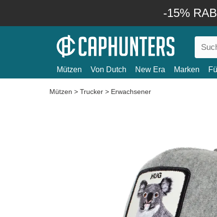
-15% RABA
Mützen
Von Dutch
New Era
Marken
Fü
Mützen
>
Trucker
>
Erwachsener