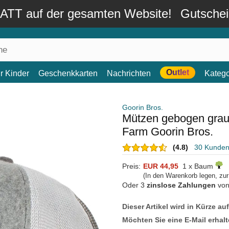
TT auf der gesamten Website!
Gutsche
Outlet
r Kinder
Geschenkkarten
Nachrichten
Katego
Goorin Bros.
Mützen gebogen grau
Farm Goorin Bros.
(4.8)
30 Kunde
Preis:
EUR 44,95
1 x Baum
(In den Warenkorb legen, zu
Oder 3
zinslose Zahlungen
vo
Dieser Artikel wird in Kürze au
Möchten Sie eine E-Mail erhalt