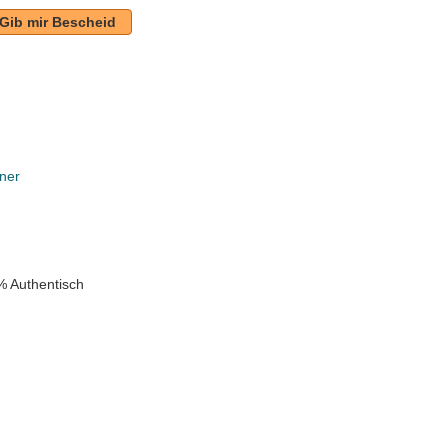
Gib mir Bescheid
ner
k
% Authentisch