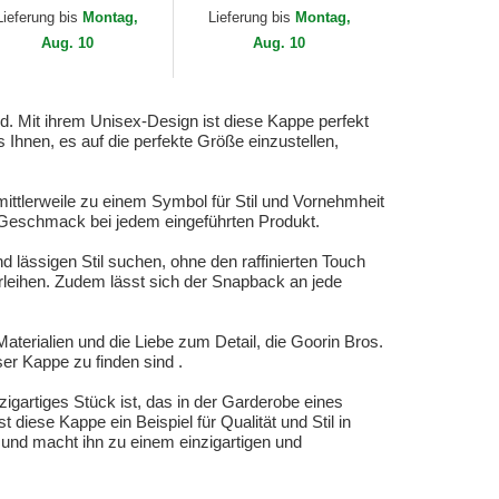
orin Bros.
The Farm Goorin Bros.
Lieferung bis
Montag,
Lieferung bis
Montag,
Aug. 10
Aug. 10
d. Mit ihrem Unisex-Design ist diese Kappe perfekt
Ihnen, es auf die perfekte Größe einzustellen,
 mittlerweile zu einem Symbol für Stil und Vornehmheit
 Geschmack bei jedem eingeführten Produkt.
 lässigen Stil suchen, ohne den raffinierten Touch
erleihen. Zudem lässt sich der Snapback an jede
aterialien und die Liebe zum Detail, die Goorin Bros.
ser Kappe zu finden sind .
artiges Stück ist, das in der Garderobe eines
diese Kappe ein Beispiel für Qualität und Stil in
t und macht ihn zu einem einzigartigen und