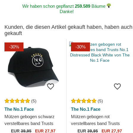
Wir haben schon gepflanzt
259.589
Bäume
Danke!
Kunden, die diesen Artikel gekauft haben, haben auch
gekauft
-30%
-30%
(5)
(5)
The No.1 Face
The No.1 Face
Mützen gebogen schwarz
Mützen gebogen rot
verstellbares band Trusts
verstellbares band Trusts
No.1 Distressed Black Gold
No.1 Distressed Black White
EUR
39,95
EUR 27,97
EUR
39,95
EUR 27,97