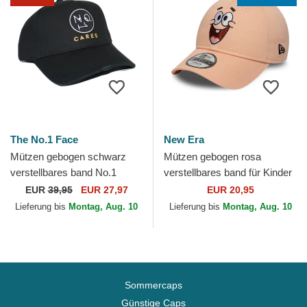
The No.1 Face
New Era
Mützen gebogen schwarz
Mützen gebogen rosa
verstellbares band No.1
verstellbares band für Kinder
Cares Distressed Black Gold
9FORTY Face der Patricio
EUR
39,95
EUR 27,97
EUR 20,95
von The No.1 Face
Estrella Bob Esponja...
Lieferung bis
Montag, Aug. 10
Lieferung bis
Montag, Aug. 10
Sommercaps
Günstige Caps