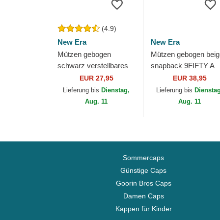
(4.9)
New Era
New Era
Mützen gebogen
Mützen gebogen beig
schwarz verstellbares
snapback 9FIFTY A
band 9FORTY The
Frame Classic der L
EUR 27,95
EUR 38,95
League der Las Vegas
Vegas Raiders NFL v
Lieferung bis
Dienstag,
Lieferung bis
Diensta
Raiders NFL von New
New Era
Aug. 11
Aug. 11
Era
Sommercaps
Günstige Caps
Goorin Bros Caps
Damen Caps
Kappen für Kinder