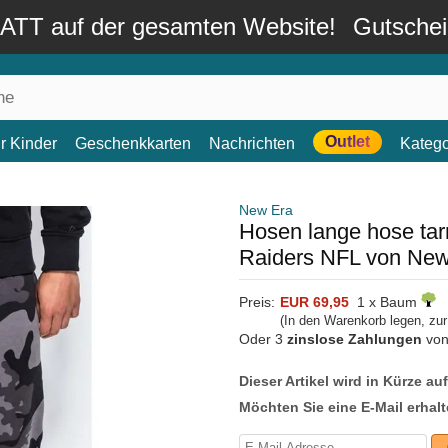
TT auf der gesamten Website!
Gutsche
Outlet
r Kinder
Geschenkkarten
Nachrichten
Katego
New Era
Hosen lange hose ta
Raiders NFL von New
Preis:
EUR 69,95
1 x Baum
(In den Warenkorb legen, zu
Oder 3
zinslose Zahlungen
vo
Dieser Artikel wird in Kürze au
Möchten Sie eine E-Mail erhalt