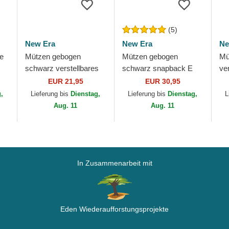
(5)
New Era
New Era
Ne
e
Mützen gebogen
Mützen gebogen
Mü
schwarz verstellbares
schwarz snapback E
ve
as
band für Kinder
Frame Essential der
9F
EUR 21,95
EUR 30,95
on
9FORTY The League
Las Vegas Raiders NFL
La
g,
Lieferung bis
Dienstag,
Lieferung bis
Dienstag,
L
der Las Vegas Raiders
von New Era
vo
Aug. 11
Aug. 11
NFL...
In Zusammenarbeit mit
Eden Wiederaufforstungsprojekte