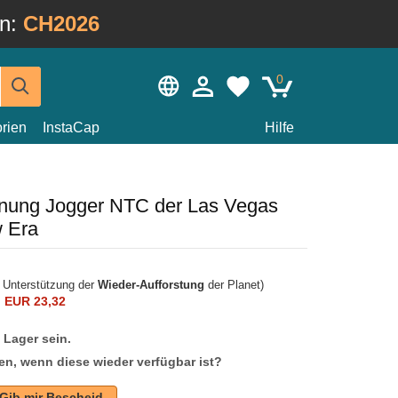
in:
CH2026
0
rien
InstaCap
Hilfe
rnung Jogger NTC der Las Vegas
 Era
r Unterstützung der
Wieder-Aufforstung
der Planet)
n
EUR 23,32
f Lager sein.
en, wenn diese wieder verfügbar ist?
Gib mir Bescheid