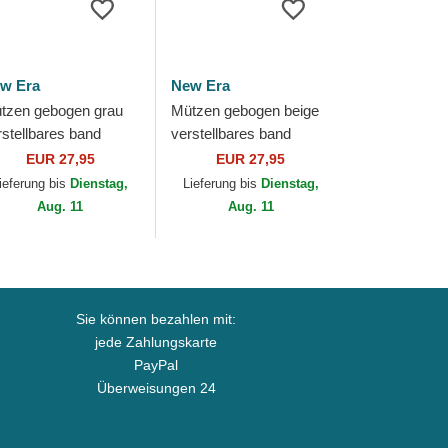
w Era
New Era
tzen gebogen grau
Mützen gebogen beige
rstellbares band
verstellbares band
ORTY Microfibre der
9FORTY Recycled Midi
EUR 27,95
EUR 27,95
s Vegas Raiders NFL
der Las Vegas Raiders
ieferung bis
Dienstag,
Lieferung bis
Dienstag,
n New Era
NFL von New Era
Aug. 11
Aug. 11
Sie können bezahlen mit:
jede Zahlungskarte
PayPal
Überweisungen 24