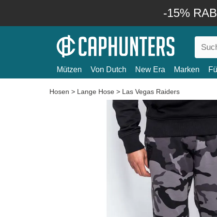
-15% RABA
Mützen
Von Dutch
New Era
Marken
Fü
Hosen
>
Lange Hose
>
Las Vegas Raiders