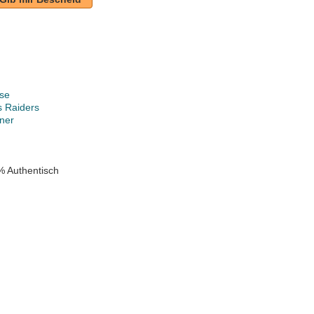
se
s Raiders
ner
% Authentisch