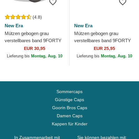
(4.8)
New Era
New Era
Mützen gebogen grau
Mützen gebogen grau
verstellbares band 9FORTY
verstellbares band 9FORTY
Diamond Era der New York
Tonal der New York Yankees
EUR 30,95
EUR 25,95
Yankees MLB von New Era
MLB von New Era
Lieferung bis
Montag, Aug. 10
Lieferung bis
Montag, Aug. 10
Sommercaps
Günstige Caps
Goorin Bros Caps
Damen Caps
Kappen für Kinder
In Zusammenarbeit mit
Sie können bezahlen mit: