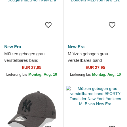
New Era
New Era
Mützen gebogen grau
Mützen gebogen grau
verstellbares band
verstellbares band
9TWENTY Core Classic der
9TWENTY Core Classic der
EUR 27,95
EUR 27,95
Los Angeles Dodgers MLB
Los Angeles Dodgers MLB
Lieferung bis
Montag, Aug. 10
Lieferung bis
Montag, Aug. 10
von New Era
von New Era