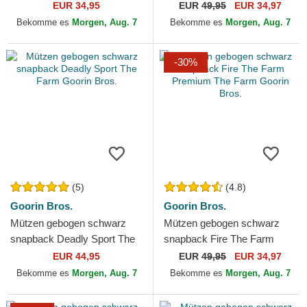
Raccoon Mini The Farm
Rugged Comfort The Farm
EUR 34,95
EUR
49,95
EUR 34,97
Goorin Bros.
Goorin Bros.
Bekomme es
Morgen, Aug. 7
Bekomme es
Morgen, Aug. 7
-30%
(5)
(4.8)
Goorin Bros.
Goorin Bros.
Mützen gebogen schwarz
Mützen gebogen schwarz
snapback Deadly Sport The
snapback Fire The Farm
Farm Goorin Bros.
Premium The Farm Goorin
EUR 44,95
EUR
49,95
EUR 34,97
Bros.
Bekomme es
Morgen, Aug. 7
Bekomme es
Morgen, Aug. 7