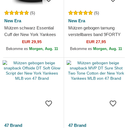
(5)
(5)
New Era
New Era
Mützen schwarz Essential
Mützen gebogen tarnung
Cuff der New York Yankees
verstellbares band 9FORTY
MLB von New Era
League Essential der New
EUR 29,95
EUR 27,95
York Yankees MLB von...
Bekomme es
Morgen, Aug. 11
Bekomme es
Morgen, Aug. 11
47 Brand
47 Brand