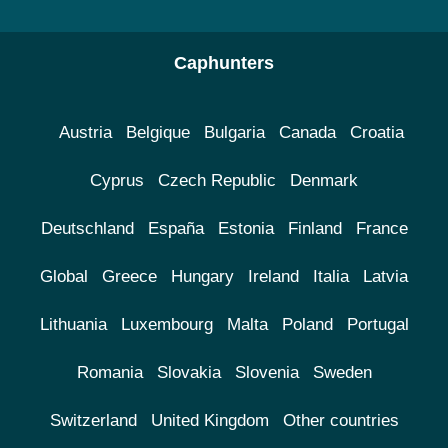
Caphunters
Austria
Belgique
Bulgaria
Canada
Croatia
Cyprus
Czech Republic
Denmark
Deutschland
España
Estonia
Finland
France
Global
Greece
Hungary
Ireland
Italia
Latvia
Lithuania
Luxembourg
Malta
Poland
Portugal
Romania
Slovakia
Slovenia
Sweden
Switzerland
United Kingdom
Other countries