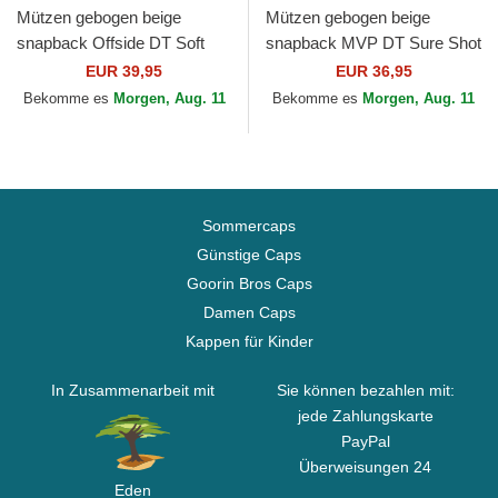
Mützen gebogen beige
Mützen gebogen beige
snapback Offside DT Soft
snapback MVP DT Sure Shot
Glow Script der New York
Two Tone Cotton der New
EUR 39,95
EUR 36,95
Yankees MLB von 47 Brand
York Yankees MLB von 47
Bekomme es
Morgen, Aug. 11
Bekomme es
Morgen, Aug. 11
Brand
Sommercaps
Günstige Caps
Goorin Bros Caps
Damen Caps
Kappen für Kinder
In Zusammenarbeit mit
Sie können bezahlen mit:
jede Zahlungskarte
PayPal
Überweisungen 24
Eden