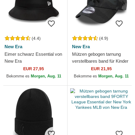
(4.4)
(4.9)
New Era
New Era
Eimer schwarz Essential von
Mützen gebogen tarnung
New Era
verstellbares band für Kinder
9FORTY League Essential
EUR 27,95
EUR 21,95
der New York Yankees...
Bekomme es
Morgen, Aug. 11
Bekomme es
Morgen, Aug. 11