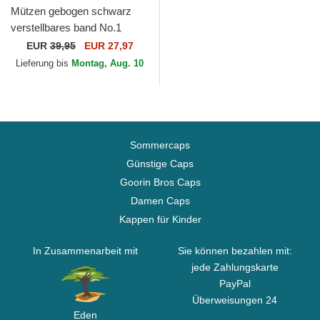
Mützen gebogen schwarz
verstellbares band No.1
Cares Distressed Black Gold
EUR
39,95
EUR 27,97
von The No.1 Face
Lieferung bis
Montag, Aug. 10
Sommercaps
Günstige Caps
Goorin Bros Caps
Damen Caps
Kappen für Kinder
In Zusammenarbeit mit
Sie können bezahlen mit:
jede Zahlungskarte
PayPal
Überweisungen 24
Eden