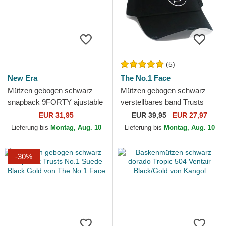
(5)
New Era
The No.1 Face
Mützen gebogen schwarz
Mützen gebogen schwarz
snapback 9FORTY ajustable
verstellbares band Trusts
der FC Barcelona LALIGA
No.1 Distressed Black Gold
EUR 31,95
EUR
39,95
EUR 27,97
von New Era
von The No.1 Face
Lieferung bis
Montag, Aug. 10
Lieferung bis
Montag, Aug. 10
-30%