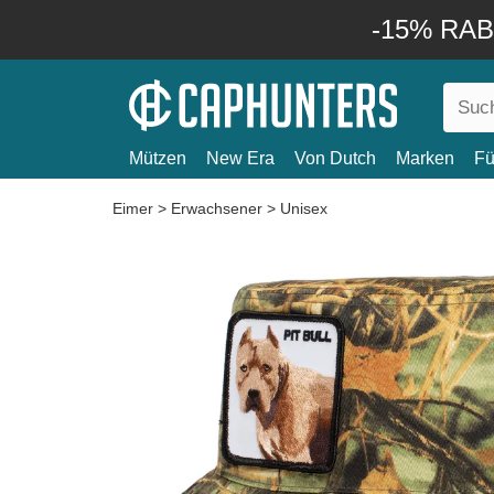
-15% RABA
Mützen
New Era
Von Dutch
Marken
Fü
Eimer
>
Erwachsener
>
Unisex