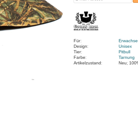
Für:
Erwachse
Design:
Unisex
Tier:
Pitbull
Farbe:
Tarnung
Artikelzustand:
Neu; 100