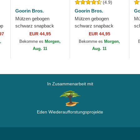
(4.9)
Goorin Bros.
Goorin Bros.
Go
Mützen gebogen
Mützen gebogen
Mü
op
schwarz snapback
schwarz snapback
sc
Whisper The Farm
Frenchie The Farm
Am
97
EUR 44,95
EUR 44,95
s.
Goorin Bros.
Goorin Bros.
Fa
,
Bekomme es
Morgen,
Bekomme es
Morgen,
Aug. 11
Aug. 11
In Zusammenarbeit mit
Eden Wiederaufforstungsprojekte