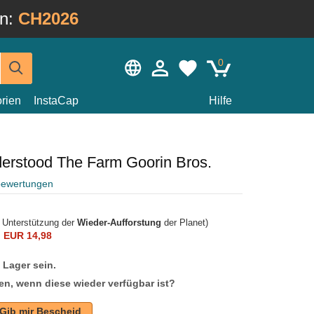
in:
CH2026
0
rien
InstaCap
Hilfe
erstood The Farm Goorin Bros.
bewertungen
r Unterstützung der
Wieder-Aufforstung
der Planet)
n
EUR 14,98
f Lager sein.
en, wenn diese wieder verfügbar ist?
Gib mir Bescheid