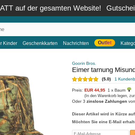
TT auf der gesamten Website!
Gutsche
Outlet
r Kinder
Geschenkkarten
Nachrichten
Katego
Goorin Bros.
Eimer tarnung Misund
(5.0)
1 Kunden
Preis:
EUR 44,95
1 x Baum
(In den Warenkorb legen, zu
Oder 3
zinslose Zahlungen
vo
Dieser Artikel wird in Kürze au
Möchten Sie eine E-Mail erhalt