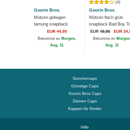
(4)
Goorin Bros.
Goorin Bros.
Mützen gebogen
Mützen flach grün
tarnung snapback
snapback Bad Boy T
Realtree Edge Grump
Dog The Farm Flats
EUR 44,95
EUR
49,95
EUR 34,
Dog The Farm Goorin
The Farm Goorin Bro
Bekomme es
Morgen,
Bekomme es
Morgen
Bros.
Aug. 11
Aug. 11
Sommercaps
Günstige Caps
Goorin Bros Caps
Damen Caps
Kappen für Kinder
Hilfe