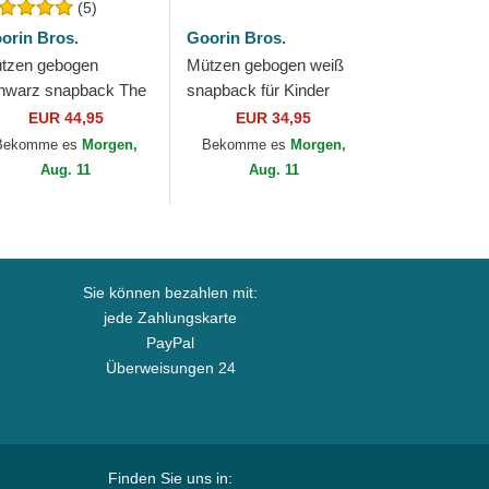
(5)
orin Bros.
Goorin Bros.
tzen gebogen
Mützen gebogen weiß
hwarz snapback The
snapback für Kinder
igo Core Combo The
Bestie Mini The Farm
EUR 44,95
EUR 34,95
rm Goorin Bros.
Goorin Bros.
Bekomme es
Morgen,
Bekomme es
Morgen,
Aug. 11
Aug. 11
Sie können bezahlen mit:
jede Zahlungskarte
PayPal
Überweisungen 24
Finden Sie uns in: