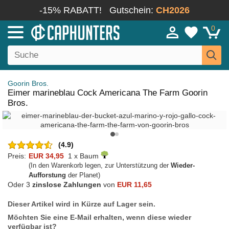
-15% RABATT!
Gutschein:
CH2026
0
Goorin Bros.
Eimer marineblau Cock Americana The Farm Goorin
Bros.
(4.9)
Preis:
EUR 34,95
1 x Baum
(In den Warenkorb legen, zur Unterstützung der
Wieder-
Aufforstung
der Planet)
Oder 3
zinslose Zahlungen
von
EUR 11,65
Dieser Artikel wird in Kürze auf Lager sein.
Möchten Sie eine E-Mail erhalten, wenn diese wieder
verfügbar ist?