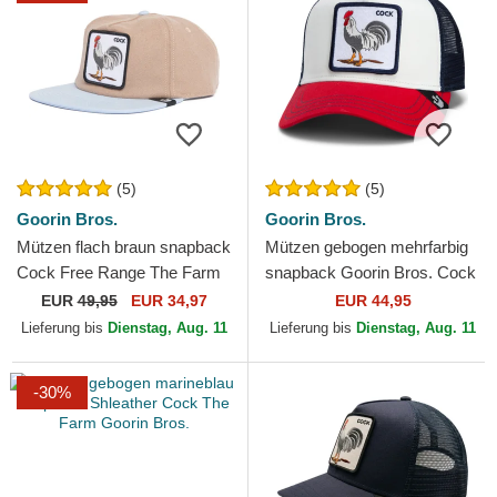
(5)
(5)
Goorin Bros.
Goorin Bros.
Mützen flach braun snapback
Mützen gebogen mehrfarbig
Cock Free Range The Farm
snapback Goorin Bros. Cock
Flats The Farm Goorin Bros.
Team Rooster Original
EUR
49,95
EUR 34,97
EUR 44,95
Recipe Team Pride The...
Lieferung bis
Dienstag, Aug. 11
Lieferung bis
Dienstag, Aug. 11
-30%