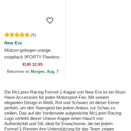
(5)
New Era
Mützen gebogen orange
snapback 9FORTY Flawless
der McLaren Racing Formula
EUR 32,95
1 von New Era
Bekomme es
Morgen, Aug. 7
Die McLaren Racing Formel-1-Kappe von New Era ist ein Must-
Have-Accessoire für jeden Motorsport-Fan. Mit seinem
eleganten Design in Weiß, Rot und Schwarz ist dieser Eimer
perfekt, um den Teamgeist bei jedem Anlass zur Schau zu
stellen. Das auf der Vorderseite aufgestickte McLaren Racing-
Logo verleiht dieser Unisex-Kappe einen Hauch von
Authentizität und Stil, ideal für Erwachsene, die bei jedem
Formel-1-Rennen ihre Unterstützung für das Team zeigen