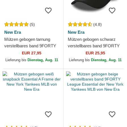
(5)
(4.8)
New Era
New Era
Mützen gebogen tarnung
Mützen gebogen schwarz
verstellbares band 9FORTY
verstellbares band 9FORTY
League Essential der New
League Essential der New
EUR 27,95
EUR 25,95
York Yankees MLB von...
York Yankees MLB von...
Lieferung bis
Dienstag, Aug. 11
Lieferung bis
Dienstag, Aug. 11