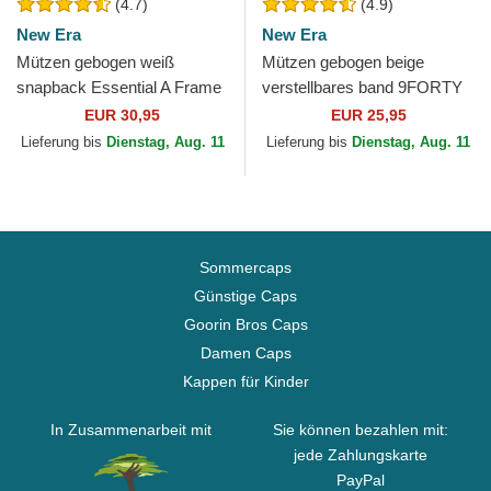
(4.7)
(4.9)
New Era
New Era
Mützen gebogen weiß
Mützen gebogen beige
snapback Essential A Frame
verstellbares band 9FORTY
der New York Yankees MLB
League Essential der New
EUR 30,95
EUR 25,95
von New Era
York Yankees MLB von New
Lieferung bis
Dienstag, Aug. 11
Lieferung bis
Dienstag, Aug. 11
Era
Sommercaps
Günstige Caps
Goorin Bros Caps
Damen Caps
Kappen für Kinder
In Zusammenarbeit mit
Sie können bezahlen mit:
jede Zahlungskarte
PayPal