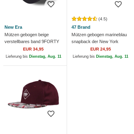
(4.5)
New Era
47 Brand
Mützen gebogen beige
Mützen gebogen marineblau
verstellbares band 9FORTY
snapback der New York
World Series der New York
Yankees MLB von 47 Brand
EUR 34,95
EUR 24,95
Yankees MLB von New Era
Lieferung bis
Dienstag, Aug. 11
Lieferung bis
Dienstag, Aug. 11