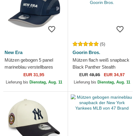
(5)
New Era
Goorin Bros.
Mützen gebogen 5 panel
Mützen flach weiß snapback
marineblau verstellbares
Black Panther Stealth
band Runner Colour Block
Explorer The Farm Flats The
EUR 31,95
EUR
49,95
EUR 34,97
von New Era
Farm Goorin Bros.
Lieferung bis
Dienstag, Aug. 11
Lieferung bis
Dienstag, Aug. 11