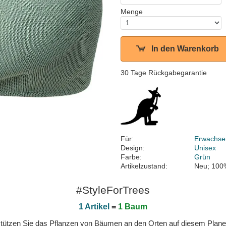
Menge
In den Warenkorb
30 Tage Rückgabegarantie
Für:
Erwachse
Design:
Unisex
Farbe:
Grün
Artikelzustand:
Neu; 100
#StyleForTrees
1 Artikel
=
1 Baum
erstützen Sie das Pflanzen von Bäumen an den Orten auf diesem Plan