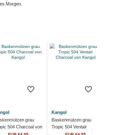
eres Morgen.
ngol
Kangol
skenmützen grau
Baskenmützen grau
opic 504 Charcoal von
Tropic 504 Ventair
ngol
Charcoal von Kangol
EUR 64,95
EUR 64,95