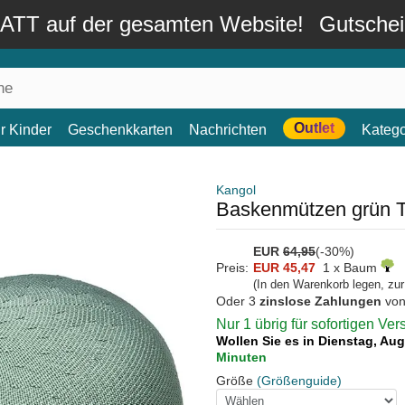
TT auf der gesamten Website!
Gutsche
Outlet
r Kinder
Geschenkkarten
Nachrichten
Katego
Kangol
Baskenmützen grün T
EUR
64,95
(-30%)
Preis:
EUR 45,47
1 x Baum
(In den Warenkorb legen, zu
Oder 3
zinslose Zahlungen
vo
Nur 1 übrig für sofortigen Ve
Wollen Sie es in Dienstag, Au
Minuten
Größe
(Größenguide)