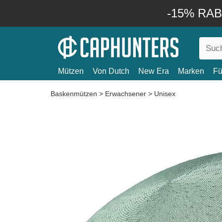
-15% RABA
Mützen
Von Dutch
New Era
Marken
Fü
Baskenmützen
>
Erwachsener
>
Unisex