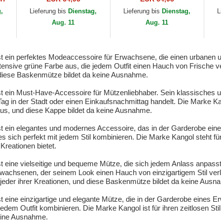
Kangol
g,
Lieferung bis
Dienstag,
Lieferung bis
Dienstag,
L
Aug. 11
Aug. 11
t ein perfektes Modeaccessoire für Erwachsene, die einen urbanen
ntensive grüne Farbe aus, die jedem Outfit einen Hauch von Frische ver
nd diese Baskenmütze bildet da keine Ausnahme.
t ein Must-Have-Accessoire für Mützenliebhaber. Sein klassisches u
ag in der Stadt oder einen Einkaufsnachmittag handelt. Die Marke Ka
aus, und diese Kappe bildet da keine Ausnahme.
t ein elegantes und modernes Accessoire, das in der Garderobe eine
sich perfekt mit jedem Stil kombinieren. Die Marke Kangol steht für Q
 Kreationen bietet.
t eine vielseitige und bequeme Mütze, die sich jedem Anlass anpas
wachsenen, der seinem Look einen Hauch von einzigartigem Stil verl
i jeder ihrer Kreationen, und diese Baskenmütze bildet da keine Ausn
 eine einzigartige und elegante Mütze, die in der Garderobe eines E
jedem Outfit kombinieren. Die Marke Kangol ist für ihren zeitlosen Sti
eine Ausnahme.