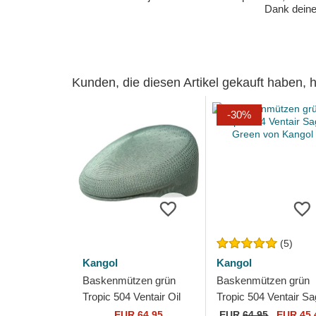
Dank deiner
Kunden, die diesen Artikel gekauft haben,
-30%
(5)
Kangol
Kangol
Baskenmützen grün
Baskenmützen grün
Tropic 504 Ventair Oil
Tropic 504 Ventair S
Green von Kangol
Green von Kangol
EUR 64,95
EUR
64,95
EUR 45,