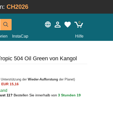
in:
CH2026
0
rien
InstaCap
Hilfe
ropic 504 Oil Green von Kangol
r Unterstützung der
Wieder-Aufforstung
der Planet)
n
EUR 15,16
rsand
gust 11?
Bestellen Sie innerhalb von
3 Stunden 19