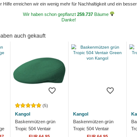
 Hilfe erreichen wir ein wenig mehr für Nachhaltigkeit und ein bess
Wir haben schon gepflanzt
259.737
Bäume
Danke!
 haben auch gekauft
(5)
Kangol
Kangol
Ka
Baskenmützen grün
Baskenmützen grün
Ba
age
Tropic 504 Ventair
Tropic 504 Ventair
Tr
Masters Green von
Green von Kangol
Ka
47
EUR 64,95
EUR 64,95