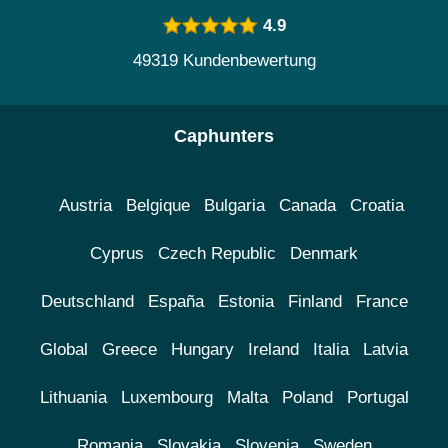
4.9
49319 Kundenbewertung
Caphunters
Austria
Belgique
Bulgaria
Canada
Croatia
Cyprus
Czech Republic
Denmark
Deutschland
España
Estonia
Finland
France
Global
Greece
Hungary
Ireland
Italia
Latvia
Lithuania
Luxembourg
Malta
Poland
Portugal
Romania
Slovakia
Slovenia
Sweden