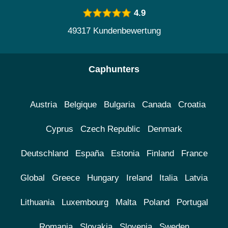
4.9
49317 Kundenbewertung
Caphunters
Austria
Belgique
Bulgaria
Canada
Croatia
Cyprus
Czech Republic
Denmark
Deutschland
España
Estonia
Finland
France
Global
Greece
Hungary
Ireland
Italia
Latvia
Lithuania
Luxembourg
Malta
Poland
Portugal
Romania
Slovakia
Slovenia
Sweden