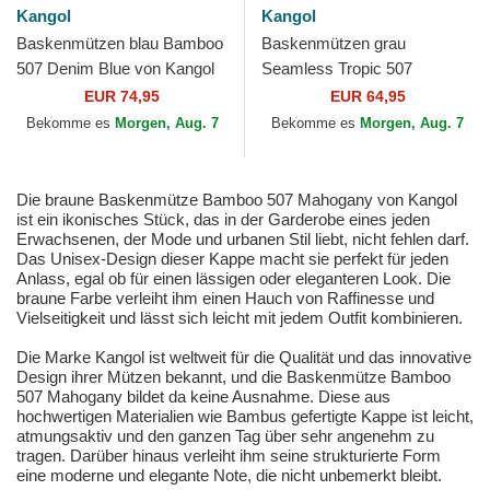
Kangol
Kangol
Baskenmützen blau Bamboo
Baskenmützen grau
507 Denim Blue von Kangol
Seamless Tropic 507
Charcoal von Kangol
EUR 74,95
EUR 64,95
Bekomme es
Morgen, Aug. 7
Bekomme es
Morgen, Aug. 7
Die braune Baskenmütze Bamboo 507 Mahogany von Kangol
ist ein ikonisches Stück, das in der Garderobe eines jeden
Erwachsenen, der Mode und urbanen Stil liebt, nicht fehlen darf.
Das Unisex-Design dieser Kappe macht sie perfekt für jeden
Anlass, egal ob für einen lässigen oder eleganteren Look. Die
braune Farbe verleiht ihm einen Hauch von Raffinesse und
Vielseitigkeit und lässt sich leicht mit jedem Outfit kombinieren.
Die Marke Kangol ist weltweit für die Qualität und das innovative
Design ihrer Mützen bekannt, und die Baskenmütze Bamboo
507 Mahogany bildet da keine Ausnahme. Diese aus
hochwertigen Materialien wie Bambus gefertigte Kappe ist leicht,
atmungsaktiv und den ganzen Tag über sehr angenehm zu
tragen. Darüber hinaus verleiht ihm seine strukturierte Form
eine moderne und elegante Note, die nicht unbemerkt bleibt.