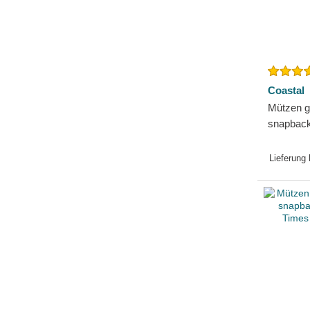
Coastal
Mützen g
snapback
Getting 
Coastal
Lieferung