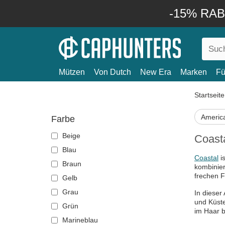
-15% RABA
Mützen
Von Dutch
New Era
Marken
Fü
Startseite
Americ
Farbe
Beige
Coasta
Blau
Coastal
i
Braun
kombinier
frechen F
Gelb
Grau
In dieser
und Küste
Grün
im Haar b
Marineblau