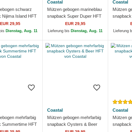
Coastal
Coastal
gebogen schwarz
Mützen gebogen marineblau
Mützen ge
 Nijima Island HFT
snapback Super Duper HFT
snapback 
tal
von Coastal
Surf Gang
EUR 29,95
EUR 29,95
 bis
Dienstag, Aug. 11
Lieferung bis
Dienstag, Aug. 11
Lieferung 
Coastal
Coastal
ebogen mehrfarbig
Mützen gebogen mehrfarbig
Mützen ge
k Summertime HFT
snapback Oysters & Beer
snapback
tal
HFT von Coastal
von Coast
EUR 35,95
EUR 29,95