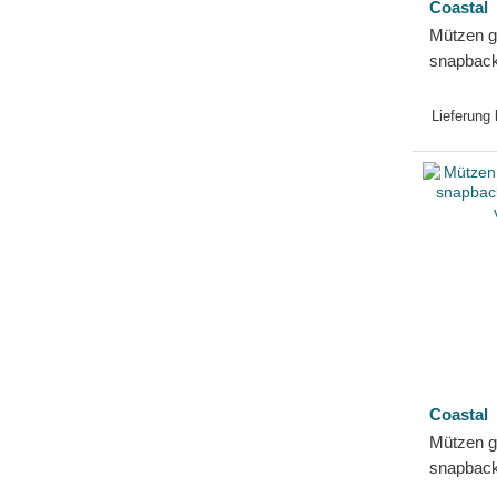
Coastal
Mützen 
snapback
von Coas
Lieferung
Coastal
Mützen g
snapbac
von Coas