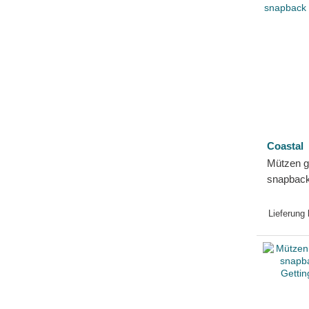
Coastal
Mützen g
snapbac
von Coas
Lieferung