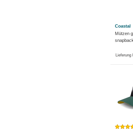
Coastal
Mützen g
snapback
Smiles H
Lieferung