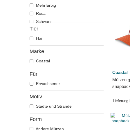
Mehrfarbig
Rosa
Schwarz
Tier
Hai
Marke
Coastal
Coastal
Für
Mützen g
Erwachsener
snapbac
Weed von
Motiv
Lieferung
Städte und Strände
Form
Andere Mützen