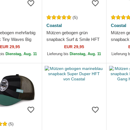
(5)
Coastal
Coastal
ebogen mehrfarbig
Mützen gebogen grün
Mützen ge
 Tiny Waves Big
snapback Surf & Smile HFT
snapback
FT von Coastal
von Coastal
von Coast
EUR 29,95
EUR 29,95
 bis
Dienstag, Aug. 11
Lieferung bis
Dienstag, Aug. 11
Lieferung 
(5)