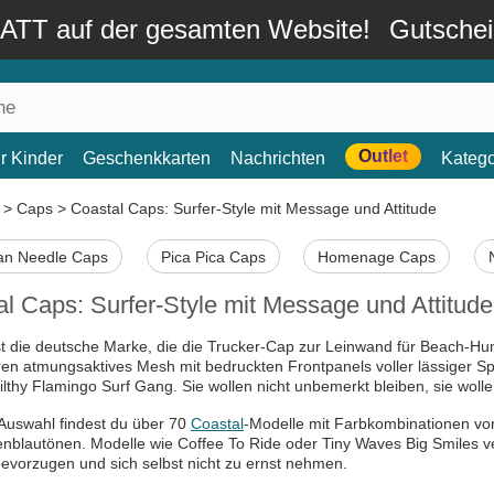
TT auf der gesamten Website!
Gutsche
Outlet
r Kinder
Geschenkkarten
Nachrichten
Katego
>
Caps
>
Coastal Caps: Surfer-Style mit Message und Attitude
an Needle Caps
Pica Pica Caps
Homenage Caps
l Caps: Surfer-Style mit Message und Attitude
st die deutsche Marke, die die Trucker-Cap zur Leinwand für Beach-Hu
en atmungsaktives Mesh mit bedruckten Frontpanels voller lässiger 
ilthy Flamingo Surf Gang. Sie wollen nicht unbemerkt bleiben, sie woll
 Auswahl findest du über 70
Coastal
-Modelle mit Farbkombinationen von
nblautönen. Modelle wie Coffee To Ride oder Tiny Waves Big Smiles ver
evorzugen und sich selbst nicht zu ernst nehmen.