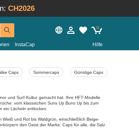
in:
CH2026
0
rien
InstaCap
Hilfe
Nike Caps
Sommercaps
Günstige Caps
mor und Surf-Kultur gemacht hat. Ihre HFT-Modelle
Sprüche: vom klassischen Suns Up Buns Up bis zum
en ein Lächeln entlocken.
 Weiß und Rot bis Waldgrün, einschließlich Beige-
körpern den Geist der Marke: Caps für alle, die Salz