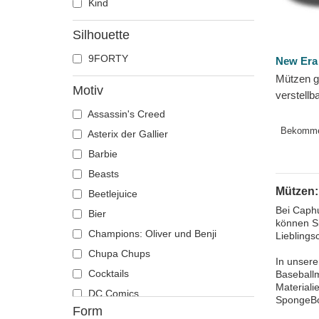
Kind
Silhouette
9FORTY
New Era
Mützen g
Motiv
verstellb
9FORTY F
Assassin's Creed
Estrella 
Bekomm
Asterix der Gallier
Barbie
Beasts
Mützen
Beetlejuice
Bei Caphu
Bier
können Si
Champions: Oliver und Benji
Lieblings
Chupa Chups
In unsere
Cocktails
Baseballm
Materiali
DC Comics
SpongeBo
Form
Der Herr der Ringe