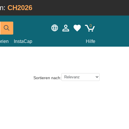
in:
CH2026
0
rien
InstaCap
Hilfe
Sortieren nach: