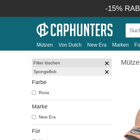
-15% RABA
Mützen
Von Dutch
New Era
Marken
Fü
Mütze
Filter löschen
SpongeBob
Farbe
Rosa
Marke
New Era
Für