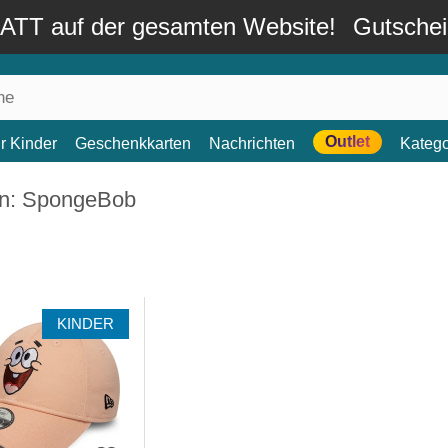
TT auf der gesamten Website!
Gutsche
Outlet
r Kinder
Geschenkkarten
Nachrichten
Katego
n: SpongeBob
KINDER