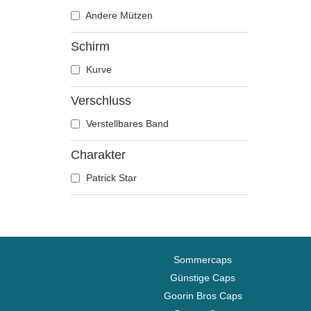
Die Schlümpfe
Andere Mützen
Disney
Schirm
Dragon Ball
Kurve
Erdnüsse
Famous
Verschluss
Hai
Verstellbares Band
Harry Potter
Hip Hop Dogz
Charakter
Ich - Einfach unverbesserlich
Patrick Star
Kung Fu Panda
Looney Tunes
Lucky Luke
Motor
Sommercaps
Musik
Günstige Caps
My Hero Academia
Goorin Bros Caps
Naruto