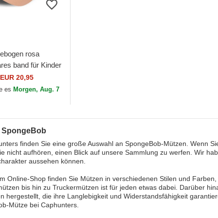
ebogen rosa
ares band für Kinder
ace der Patricio
EUR 20,95
Bob Esponja...
e es
Morgen, Aug. 7
: SpongeBob
nters finden Sie eine große Auswahl an SpongeBob-Mützen. Wenn Sie e
e nicht aufhören, einen Blick auf unsere Sammlung zu werfen. Wir habe
charakter aussehen können.
m Online-Shop finden Sie Mützen in verschiedenen Stilen und Farben,
ützen bis hin zu Truckermützen ist für jeden etwas dabei. Darüber h
en hergestellt, die ihre Langlebigkeit und Widerstandsfähigkeit garantie
b-Mütze bei Caphunters.