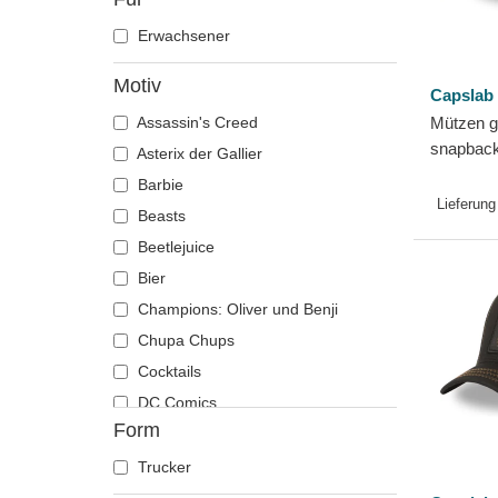
Erwachsener
Motiv
Capslab
Assassin's Creed
Mützen g
snapbac
Asterix der Gallier
Haus Tar
Barbie
Throne v
Lieferung
Beasts
Beetlejuice
Bier
Champions: Oliver und Benji
Chupa Chups
Cocktails
DC Comics
Form
Der Herr der Ringe
Die Schlümpfe
Trucker
Disney