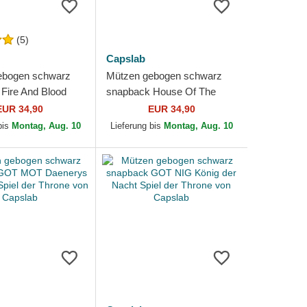
(5)
Capslab
ebogen schwarz
Mützen gebogen schwarz
Fire And Blood
snapback House Of The
Dracarys Spiel
HOD DRA Spiel der Throne
EUR 34,90
EUR 34,90
e von Capslab
von Capslab
bis
Montag, Aug. 10
Lieferung bis
Montag, Aug. 10