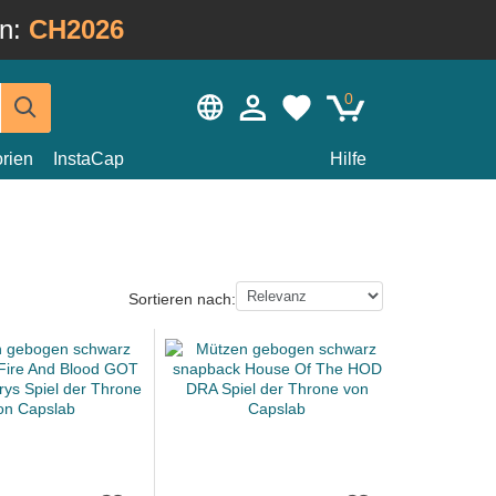
in:
CH2026
0
rien
InstaCap
Hilfe
Sortieren nach: