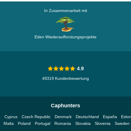
In Zusammenarbeit mit
Eden Wiederaufforstungsprojekte
4.9
49319 Kundenbewertung
Caphunters
a
Cyprus
Czech Republic
Denmark
Deutschland
España
Eston
Malta
Poland
Portugal
Romania
Slovakia
Slovenia
Sweden