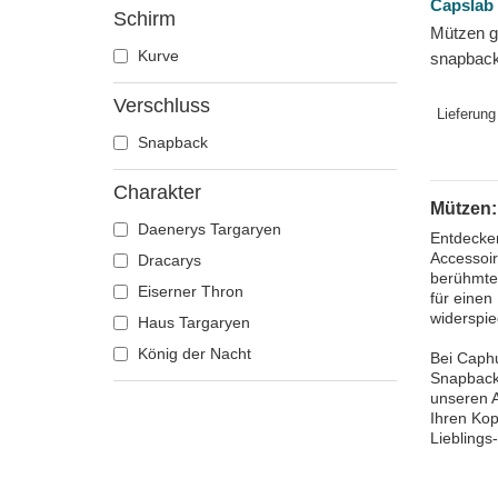
Capslab
Schirm
Dragon Ball
Mützen 
Kurve
snapbac
Erdnüsse
Eiserner 
Famous
Verschluss
Throne v
Lieferung
Hai
Snapback
Harry Potter
Hip Hop Dogz
Charakter
Mützen:
Ich - Einfach unverbesserlich
Daenerys Targaryen
Entdecken
Kung Fu Panda
Accessoir
Dracarys
Looney Tunes
berühmtes
Eiserner Thron
für einen
Lucky Luke
widerspie
Haus Targaryen
Motor
König der Nacht
Bei Caphu
Musik
Snapback-
unseren A
My Hero Academia
Ihren Kop
Naruto
Liebling
NASA
Nationalparks