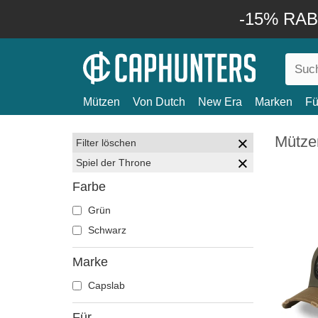
-15% RABA
Mützen
Von Dutch
New Era
Marken
Fü
Mützen
Filter löschen
Spiel der Throne
Farbe
Grün
Schwarz
Marke
Capslab
Für