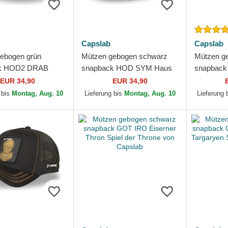
Capslab
Capslab
ebogen grün
Mützen gebogen schwarz
Mützen g
k HOD2 DRAB
snapback HOD SYM Haus
snapback 
garyen Spiel der
Targaryen Spiel der Throne
GOT BLO 
EUR 34,90
EUR 34,90
on Capslab
von Capslab
der Thron
 bis
Montag, Aug. 10
Lieferung bis
Montag, Aug. 10
Lieferung 