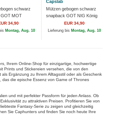
Capslab
ebogen schwarz
Mützen gebogen schwarz
k GOT MOT
snapback GOT NIG König
Targaryen Spiel
der Nacht Spiel der Throne
EUR 34,90
EUR 34,90
e von Capslab
von Capslab
bis
Montag, Aug. 10
Lieferung bis
Montag, Aug. 10
s, Ihrem Online-Shop für einzigartige, hochwertige
it Prints und Stickereien versehen, die von den
t als Ergänzung zu Ihrem Alltagsstil oder als Geschenk
n, das die epische Essenz von Game of Thrones
ien und mit perfekter Passform für jeden Anlass. Ob
klusivität zu attraktiven Preisen. Profitieren Sie von
iebteste Fantasy-Serie zu zeigen und gleichzeitig
uchen Sie Caphunters und finden Sie noch heute Ihre