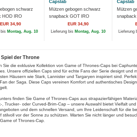
Capslab
Capslab
gebogen schwarz
Mützen gebogen schwarz
Mützen g
k HOD IRO
snapback GOT IRO
snapbac
Thron Spiel der
Eiserner Thron Spiel der
Daenerys 
EUR 34,90
EUR 34,90
on Capslab
Throne von Capslab
der Thron
 bis
Montag, Aug. 10
Lieferung bis
Montag, Aug. 10
Lieferung 
 Spiel der Throne
 Sie die exklusive Kollektion von Game of Thrones-Caps bei Caphunter
es. Unsere offiziellen Caps sind für echte Fans der Serie designt und m
ten Häusern wie Stark, Lannister und Targaryen inspiriert sind. Perfek
 Fan der Saga. Diese Caps vereinen Komfort und authentisches Desig
gelt.
nters finden Sie Game of Thrones-Caps aus strapazierfähigen Material
, Trucker- oder Curved-Brim-Cap – unsere Auswahl bietet Vielfalt und Ex
ngeboten und dem schnellen Versand, um Ihre Leidenschaft für die bel
f stilvoll vor der Sonne zu schützen. Warten Sie nicht länger und bes
s-Game of Thrones-Cap.