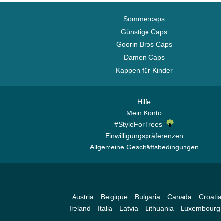
One Piece
Sommercaps
Rick und Morty
Günstige Caps
Robot Grendizer
Goorin Bros Caps
Scooby-Doo
Damen Caps
Shrek
Kappen für Kinder
Spiel der Throne
SpongeBob
Hilfe
Staaten und Länder
Mein Konto
Städte und Strände
#StyleForTrees
Einwilligungspräferenzen
Super Mario Bros.
Allgemeine Geschäftsbedingungen
Zurück in die Zukunft
Austria
Belgique
Bulgaria
Canada
Croati
Ireland
Italia
Latvia
Lithuania
Luxembourg