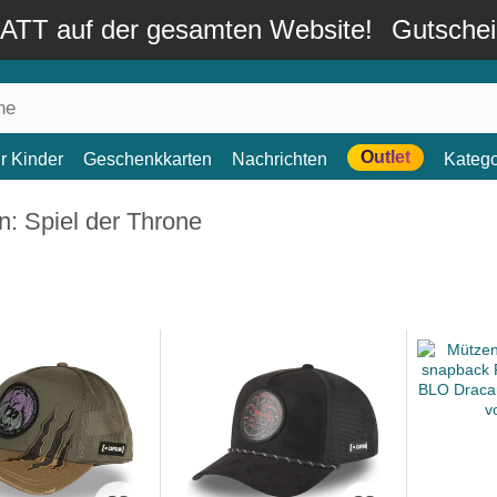
TT auf der gesamten Website!
Gutsche
Outlet
r Kinder
Geschenkkarten
Nachrichten
Katego
: Spiel der Throne