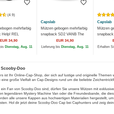
(4.9)
Capslab
Capslab
ebogen mehrfarbig
Mützen gebogen mehrfarbig
Mützen g
 Help! REL
snapback SD2 VANB The
snapback
Doo von Capslab
Mystery Machine Scooby-
Mystery 
EUR 34,90
EUR 34,90
Doo von Capslab
Doo von 
 bis
Dienstag, Aug. 11
Lieferung bis
Dienstag, Aug. 11
Erhalten S
: Scooby-Doo
s ist Ihr Online-Cap-Shop, der sich auf lustige und originelle Themen 
e eine große Vielfalt an Cap-Designs rund um die beliebte Zeichentrickfi
ein Fan von Scooby-Doo sind, dürfen Sie unsere Mützen mit exklusiven
nen legendären Mystery Machine Van oder die Freundesbande, die diese
rden alle unsere Kappen aus hochwertigen Materialien hergestellt, u
sten. Hol dir jetzt deine Scooby-Doo Cap bei Caphunters und zeig deine