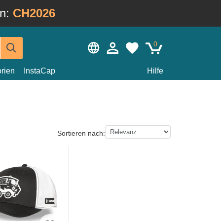
in:
CH2026
0
rien
InstaCap
Hilfe
Sortieren nach: