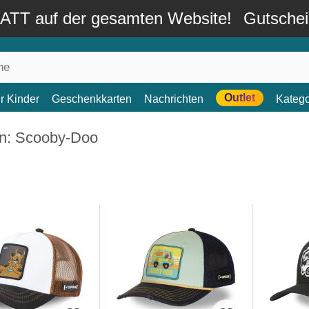
TT auf der gesamten Website!
Gutsche
Outlet
r Kinder
Geschenkkarten
Nachrichten
Katego
n: Scooby-Doo