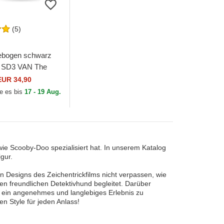
(5)
ebogen schwarz
 SD3 VAN The
Machine Scooby-
EUR 34,90
Capslab
ie es bis
17 - 19 Aug.
wie Scooby-Doo spezialisiert hat. In unserem Katalog
gur.
 Designs des Zeichentrickfilms nicht verpassen, wie
n freundlichen Detektivhund begleitet. Darüber
m ein angenehmes und langlebiges Erlebnis zu
n Style für jeden Anlass!