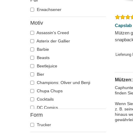
Erwachsener
Motiv
Capslab
Assassin's Creed
Mützen g
snapback
Asterix der Gallier
Scooby-
Barbie
Lieferung
Beasts
Beetlejuice
Bier
Mützen
Champions: Oliver und Benji
Caphunter
Chupa Chups
finden Si
Cocktails
Wenn Sie 
DC Comics
z. B. sei
Form
hinaus we
Der Herr der Ringe
gewährlei
Die Schlümpfe
Trucker
Disney