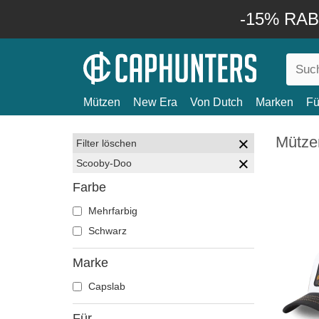
-15% RABA
Mützen
New Era
Von Dutch
Marken
Fü
Mütze
Filter löschen
Scooby-Doo
Farbe
Mehrfarbig
Schwarz
Marke
Capslab
Für