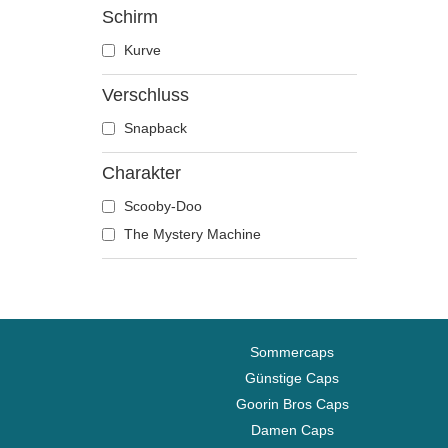
Schirm
Dragon Ball
Kurve
Erdnüsse
Famous
Verschluss
Fast & Furious
Snapback
Hai
Harry Potter
Charakter
Hip Hop Dogz
Scooby-Doo
Ich - Einfach unverbesserlich
The Mystery Machine
Kung Fu Panda
Looney Tunes
Lucky Luke
Motor
Sommercaps
Musik
Günstige Caps
My Hero Academia
Goorin Bros Caps
Naruto
Damen Caps
NASA