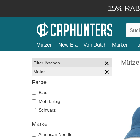
-15% RABA
Mützen
New Era
Von Dutch
Marken
Fü
Mütze
Filter löschen
Motor
Farbe
Blau
Mehrfarbig
Schwarz
Marke
American Needle