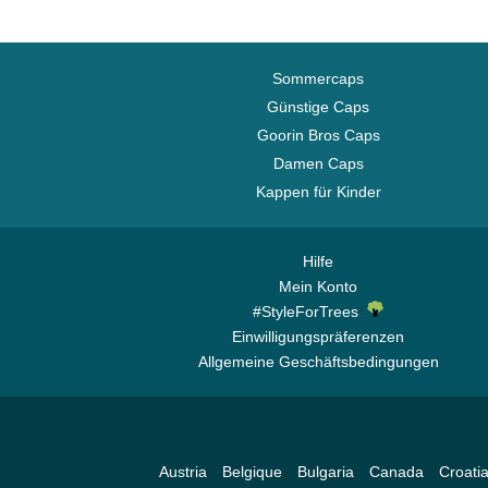
NASA
Nationalparks
Sommercaps
One Piece
Günstige Caps
Rick und Morty
Goorin Bros Caps
Robot Grendizer
Damen Caps
Scooby-Doo
Kappen für Kinder
Shrek
Spiel der Throne
Hilfe
SpongeBob
Mein Konto
Staaten und Länder
#StyleForTrees
Städte und Strände
Einwilligungspräferenzen
Allgemeine Geschäftsbedingungen
Super Mario Bros.
Zurück in die Zukunft
Austria
Belgique
Bulgaria
Canada
Croati