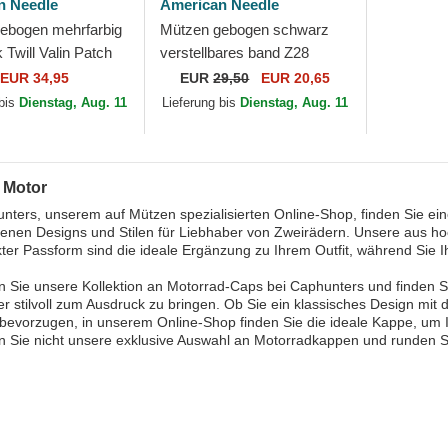
n Needle
American Needle
ebogen mehrfarbig
Mützen gebogen schwarz
Twill Valin Patch
verstellbares band Z28
ican Needle
Ballpark von American
EUR 34,95
EUR
29,50
EUR 20,65
Needle
 bis
Dienstag, Aug. 11
Lieferung bis
Dienstag, Aug. 11
 Motor
nters, unserem auf Mützen spezialisierten Online-Shop, finden Sie e
enen Designs und Stilen für Liebhaber von Zweirädern. Unsere aus ho
kter Passform sind die ideale Ergänzung zu Ihrem Outfit, während Sie 
 Sie unsere Kollektion an Motorrad-Caps bei Caphunters und finden Si
r stilvoll zum Ausdruck zu bringen. Ob Sie ein klassisches Design mit 
bevorzugen, in unserem Online-Shop finden Sie die ideale Kappe, um 
 Sie nicht unsere exklusive Auswahl an Motorradkappen und runden Sie 