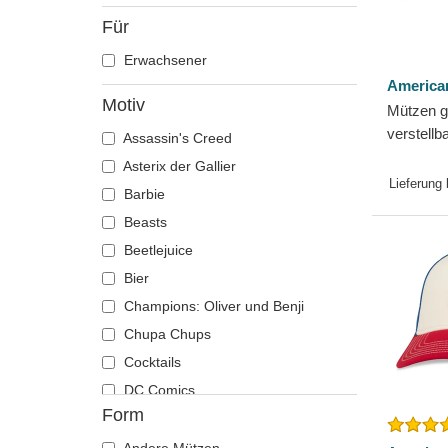
Für
Erwachsener
America
Motiv
Mützen g
verstell
Assassin's Creed
der Chev
Asterix der Gallier
American
Lieferung
Barbie
Beasts
Beetlejuice
Bier
Champions: Oliver und Benji
Chupa Chups
Cocktails
DC Comics
Form
Der Herr der Ringe
Die Schlümpfe