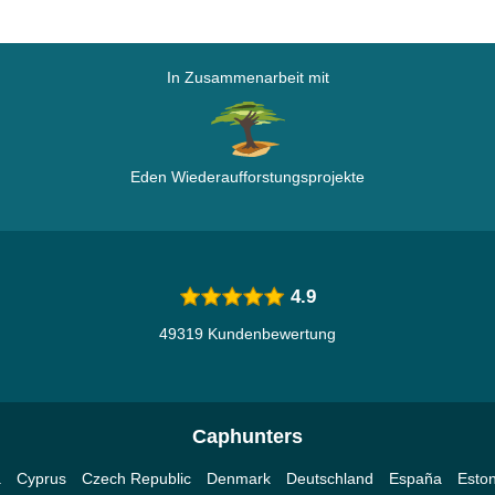
In Zusammenarbeit mit
Eden Wiederaufforstungsprojekte
4.9
49319 Kundenbewertung
Caphunters
a
Cyprus
Czech Republic
Denmark
Deutschland
España
Eston