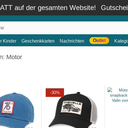
TT auf der gesamten Website!
Gutsche
Outlet
r Kinder
Geschenkkarten
Nachrichten
Katego
n: Motor
-30%