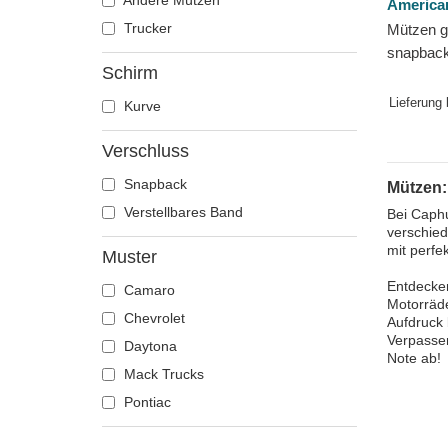
Andere Mützen
America
Disney
Trucker
Mützen g
snapback 
Dragon Ball
Schirm
von Amer
Erdnüsse
Lieferung
Kurve
Famous
Fast & Furious
Verschluss
Hai
Snapback
Mützen:
Harry Potter
Verstellbares Band
Bei Caphu
Hip Hop Dogz
verschied
Ich - Einfach unverbesserlich
mit perfe
Muster
Kung Fu Panda
Entdecken
Camaro
Motorräde
Looney Tunes
Chevrolet
Aufdruck 
Lucky Luke
Verpassen
Daytona
Note ab!
Motor
Mack Trucks
Musik
Pontiac
My Hero Academia
Naruto