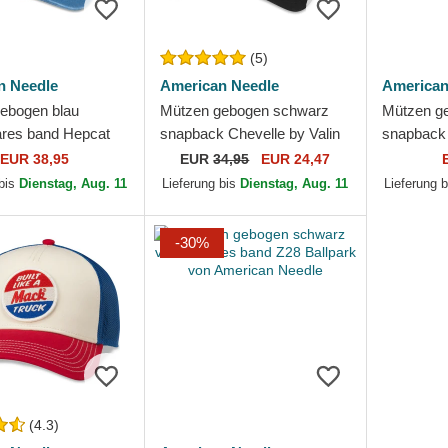
(5)
n Needle
American Needle
American
ebogen blau
Mützen gebogen schwarz
Mützen ge
bares band Hepcat
snapback Chevelle by Valin
snapback 
rolet 76 von
von American Needle
Service V
EUR 38,95
EUR
34,95
EUR 24,47
 Needle
Needle
 bis
Dienstag, Aug. 11
Lieferung bis
Dienstag, Aug. 11
Lieferung 
-30%
(4.3)