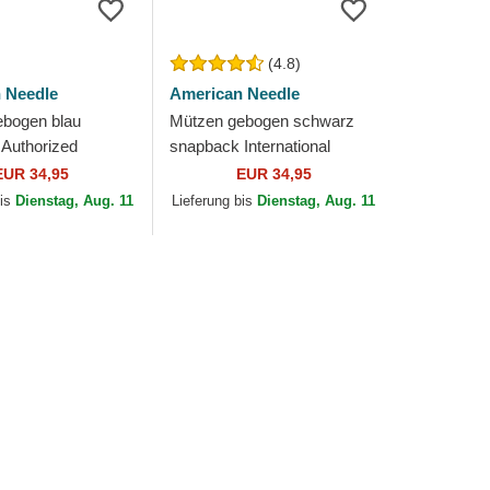
(4.8)
 Needle
American Needle
bogen blau
Mützen gebogen schwarz
Authorized
snapback International
alin von American
Speedway Tri Color von
EUR 34,95
EUR 34,95
American Needle
bis
Dienstag, Aug. 11
Lieferung bis
Dienstag, Aug. 11