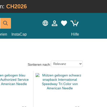
in:
CH2026
0
rien
InstaCap
Hilfe
Sortieren nach: