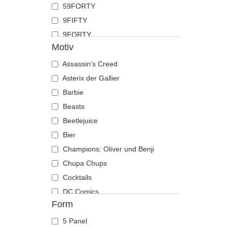
59FORTY
Hahn
9FIFTY
Hai
9FORTY
Hirsch
Motiv
9FORTY APEX
Hund
9FORTY M-Crown
Assassin's Creed
Katze
9SEVENTY
Asterix der Gallier
Kojote
9TWENTY
Barbie
Krabbe
A Frame
Beasts
Krähe
Casual Classic
Beetlejuice
Krokodil
E Frame
Bier
Kuh
Open Back
Champions: Oliver und Benji
Küken
Runner
Chupa Chups
Labrador retriever
The 90s
Cocktails
Languste
The Ball
DC Comics
Libelle
Form
The Retro
Der Herr der Ringe
Löwe
The Snap
Die Schlümpfe
Löwin
5 Panel