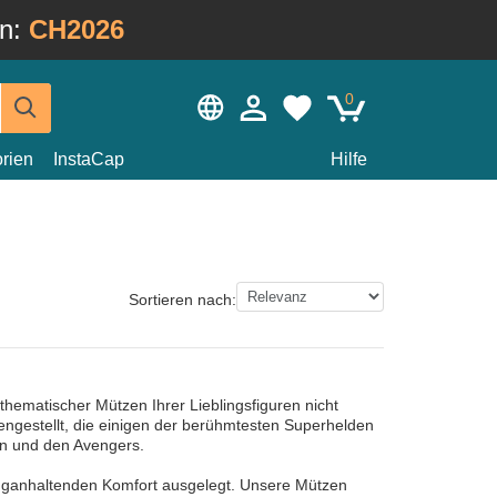
in:
CH2026
0
rien
InstaCap
Hilfe
Sortieren nach:
hematischer Mützen Ihrer Lieblingsfiguren nicht
gestellt, die einigen der berühmtesten Superhelden
an und den Avengers.
langanhaltenden Komfort ausgelegt. Unsere Mützen