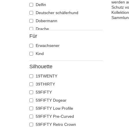
werden au
Delfin
Schutz vo
Kollektio
Deutscher schäferhund
Sammlung 
Dobermann
Drache
Für
Eichhörnchen
Eidechse
Erwachsener
Einhorn
Kind
Elch
Silhouette
Ente
19TWENTY
Eule
39THIRTY
Flamingo
59FIFTY
Französische bulldogge
59FIFTY Dogear
Fuchs
59FIFTY Low Profile
Geier
59FIFTY Pre-Curved
Gepard
59FIFTY Retro Crown
Glühwürmchen