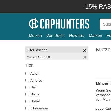
-15% RABA
Mützen
Von Dutch
New Era
Marken
Fü
Mütze
Filter löschen
Marvel Comics
Tier
Adler
Ameise
Mützen:
Bär
Wenn Sie 
Biene
verpassen
von Marve
Büffel
Chihuahua
Jede Kapp